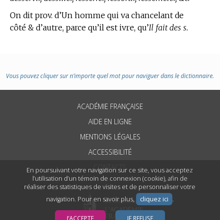
On dit prov. d’Un homme qui va chancelant de
côté & d’autre, parce qu’il est ivre, qu’
Il fait des s.
Vous pouvez cliquer sur n’importe quel mot pour naviguer dans le dictionnaire.
ACADÉMIE FRANÇAISE
AIDE EN LIGNE
MENTIONS LÉGALES
ACCESSIBILITÉ
CONTACTS
En poursuivant votre navigation sur ce site, vous acceptez
l’utilisation d’un témoin de connexion (cookie), afin de
réaliser des statistiques de visites et de personnaliser votre
navigation. Pour en savoir plus,
cliquez ici
.
J’ACCEPTE
JE REFUSE