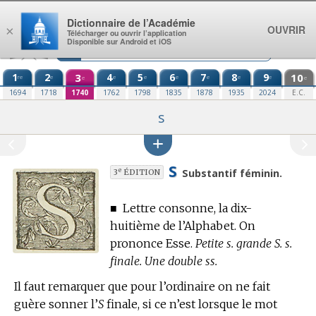
Aller au contenu
Dictionnaire de l’Académie
OUVRIR
×
Télécharger ou ouvrir l’application
Disponible sur Android et iOS
1
2
3
4
5
6
7
8
9
10
re
e
e
e
e
e
e
e
e
e
1694
1718
1740
1762
1798
1835
1878
1935
2024
E.C.
s
S
e
Substantif féminin.
3
ÉDITION
■
Lettre consonne, la dix-
huitième de l’Alphabet. On
prononce Esse.
Petite s. grande S. s.
finale. Une double ss.
Il faut remarquer que pour l’ordinaire on ne fait
guère sonner l’
S
finale, si ce n’est lorsque le mot