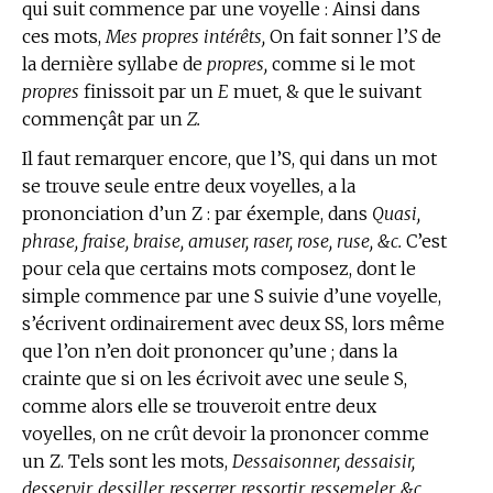
qui suit commence par une voyelle : Ainsi dans
ces mots,
Mes propres intérêts,
On fait sonner l’
S
de
la dernière syllabe de
propres,
comme si le mot
propres
finissoit par un
E
muet, & que le suivant
commençât par un
Z.
Il faut remarquer encore, que l’S, qui dans un mot
se trouve seule entre deux voyelles, a la
prononciation d’un Z : par éxemple, dans
Quasi,
phrase, fraise, braise, amuser, raser, rose, ruse, &c.
C’est
pour cela que certains mots composez, dont le
simple commence par une S suivie d’une voyelle,
s’écrivent ordinairement avec deux SS, lors même
que l’on n’en doit prononcer qu’une ; dans la
crainte que si on les écrivoit avec une seule S,
comme alors elle se trouveroit entre deux
voyelles, on ne crût devoir la prononcer comme
un Z. Tels sont les mots,
Dessaisonner, dessaisir,
desservir, dessiller, resserrer, ressortir, ressemeler, &c.