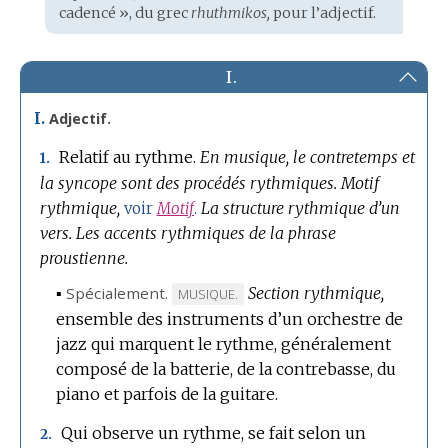
cadencé », du
grec
rhuthmikos,
pour l’adjectif.
I.
I.
Adjectif.
Relatif au rythme.
En musique, le contretemps et
1.
la syncope sont des procédés rythmiques.
Motif
rythmique,
La structure rythmique d’un
voir
Motif
.
vers.
Les accents rythmiques de la phrase
proustienne.
▪
Spécialement.
Section rythmique,
MARQUE
MUSIQUE.
ensemble des instruments d’un orchestre de
DE
jazz qui marquent le rythme, généralement
DOMAINE
composé de la batterie, de la contrebasse, du
:
piano et parfois de la guitare.
Qui observe un rythme, se fait selon un
2.