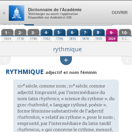
Aller au contenu
Dictionnaire de l’Académie
OUVRIR
×
Télécharger ou ouvrir l’application
Disponible sur Android et iOS
1
2
3
4
5
6
7
8
9
10
e
e
e
e
e
re
e
e
e
e
1694
1718
1740
1762
1798
1835
1878
1935
2024
E.C.
rythmique
RYTHMIQUE
adjectif et nom féminin
xiv
xv
e
e
Étymologie
siècle, comme nom ;
siècle, comme
:
adjectif. Emprunté, par l’intermédiaire du
nom
latin
rhythmice,
« science du rythme », du
grec
rhuthmikê,
« langage rythmé, poésie »,
forme féminine substantivée de l’adjectif
rhuthmikos,
« relatif au rythme », pour le nom ;
emprunté, par l’intermédiaire du
latin tardif
rhythmicus,
« qui concerne le rythme, mesuré,