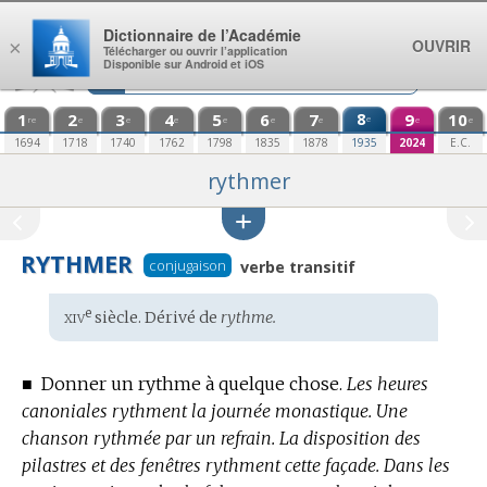
Aller au contenu
Dictionnaire de l’Académie
OUVRIR
×
Télécharger ou ouvrir l’application
Disponible sur Android et iOS
1
2
3
4
5
6
7
8
9
10
e
re
e
e
e
e
e
e
e
e
1694
1718
1740
1762
1798
1835
1878
1935
2024
E.C.
rythmer
RYTHMER
conjugaison
verbe transitif
xiv
e
Étymologie
siècle. Dérivé de
rythme.
:
■
Donner un rythme à quelque chose.
Les heures
canoniales rythment la journée monastique.
Une
chanson rythmée par un refrain.
La disposition des
pilastres et des fenêtres rythment cette façade.
Dans les