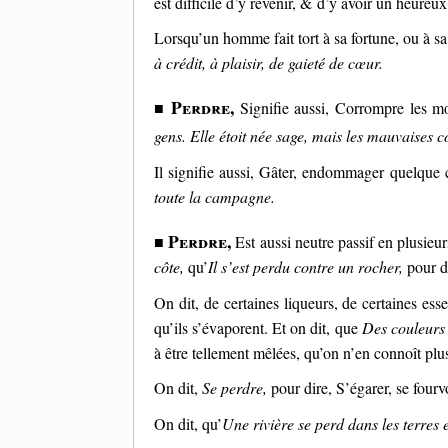
est difficile d’y revenir, & d’y avoir un heureux
Lorsqu’un homme fait tort à sa fortune, ou à sa
à crédit, à plaisir, de gaieté de cœur.
Perdre,
■
Signifie aussi, Corrompre les 
gens. Elle étoit née sage, mais les mauvaises c
Il signifie aussi, Gâter, endommager quelque
toute la campagne.
Perdre,
■
Est aussi neutre passif en plusieurs
côte,
qu’
Il s’est perdu contre un rocher,
pour di
On dit, de certaines liqueurs, de certaines es
qu’ils s’évaporent. Et on dit, que
Des couleurs 
à être tellement mêlées, qu’on n’en connoît plus
On dit,
Se perdre,
pour dire, S’égarer, se four
On dit, qu’
Une rivière se perd dans les terres e