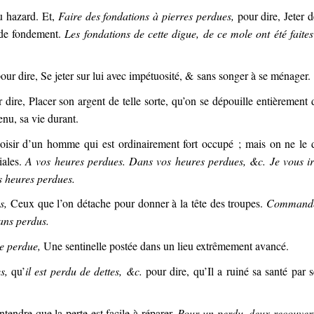
u hazard. Et,
Faire des fondations à pierres perdues,
pour dire, Jeter d
r de fondement.
Les fondations de cette digue, de ce mole ont été faites
our dire, Se jeter sur lui avec impétuosité, & sans songer à se ménager.
 dire, Placer son argent de telle sorte, qu’on se dépouille entièrement 
enu, sa vie durant.
isir d’un homme qui est ordinairement fort occupé ; mais on ne le d
iales.
A vos heures perdues. Dans vos heures perdues, &c. Je vous ir
s heures perdues.
s,
Ceux que l’on détache pour donner à la tête des troupes.
Command
fans perdus.
le perdue,
Une sentinelle postée dans un lieu extrêmement avancé.
s,
qu’
il est perdu de dettes, &c.
pour dire, qu’Il a ruiné sa santé par s
tendre que la perte est facile à réparer,
Pour un perdu, deux recouvert