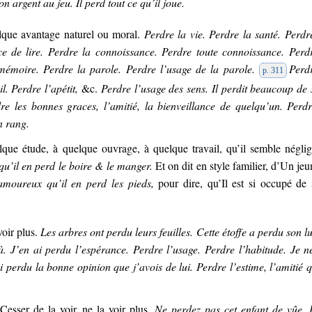
n argent au jeu. Il perd tout ce qu’il joue.
elque avantage naturel ou moral.
Perdre la vie. Perdre la santé. Perdr
ce de lire. Perdre la connoissance. Perdre toute connoissance. Perd
a mémoire. Perdre la parole. Perdre l’usage de la parole.
Perd
p. 311
. Perdre l’apétit,
&c.
Perdre l’usage des sens. Il perdit beaucoup de
re les bonnes graces, l’amitié, la bienveillance de quelqu’un. Perd
n rang.
ue étude, à quelque ouvrage, à quelque travail, qu’il semble néglig
, qu’il en perd le boire & le manger.
Et on dit en style familier, d’Un jeu
 amoureux qu’il en perd les pieds,
pour dire, qu’Il est si occupé de 
voir plus.
Les arbres ont perdu leurs feuilles. Cette étoffe a perdu son lu
là. J’en ai perdu l’espérance. Perdre l’usage. Perdre l’habitude. Je 
ai perdu la bonne opinion que j’avois de lui. Perdre l’estime, l’amitié 
Cesser de la voir, ne la voir plus.
Ne perdez pas cet enfant de vûe. 