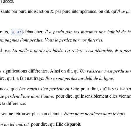
 succès.
 santé par pure indiscrétion & par pure intempérance, on dit, qu’
Il se p
mœurs,
débaucher.
Il a perdu par ses maximes une infinité de j
p. 312
ompagnies l’ont perdue. Vous le perdez par vos flateries.
 chose.
La nielle a perdu les bleds. La rivière s’est débordée, & a per
 significations différentes. Ainsi on dit, qu’
Un vaisseau s’est perdu su
re, qu’Il a fait naufrage.
Ils se sont perdus au-delà de la ligne.
sences, que
Les esprits s’en perdent en l’air,
pour dire, qu’Ils se dissipen
se perdent l’une dans l’autre,
pour dire, qu’Insensiblement elles vienne
 la différence.
voyer, ne retrouver plus son chemin.
Nous nous perdîmes dans le bois.
n un tel endroit,
pour dire, qu’Elle disparoît.