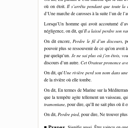
où on étoit.
Il s’arrêta pendant que toute la 
d’Une marche de carosses à la suite l’un de l’a
Lorsqu’Un homme qui avoit accoutumé d’avoi
négligence, on dit, qu’
Il a laissé perdre son ra
On dit encore,
Perdre le fil d’un discours,
po
pouvoir plus se ressouvenir de ce qu’on avoit à
par quelqu’un.
Je ne sai plus où j’en étois, vo
discours d’un autre.
Cet Orateur prononce avec 
On dit, qu’
Une rivière perd son nom dans une
de la rivière où elle tombe.
On dit, En
termes de Marine
sur la Méditerra
que la tempête agite tellement un vaisseau, qu’
tramontane,
pour dire, qu’Il ne sait plus où il e
On dit,
Perdre pied,
pour dire, Ne trouver plus 
Perdre,
■
Signifie aussi, Être vaincu en qu