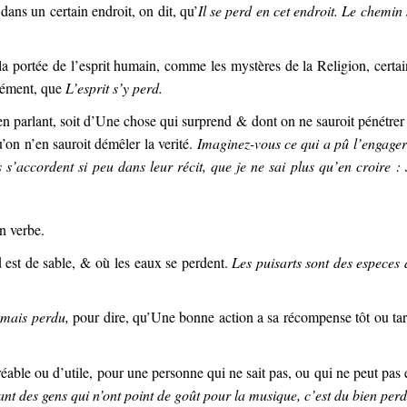
ans un certain endroit, on dit, qu’
Il se perd en cet endroit. Le chemin 
a portée de l’esprit humain, comme les mystères de la Religion, certai
urément, que
L’esprit s’y perd.
n parlant, soit d’Une chose qui surprend & dont on ne sauroit pénétrer 
u’on n’en sauroit démêler la verité.
Imaginez-vous ce qui a pû l’engager
s s’accordent si peu dans leur récit, que je ne sai plus qu’en croire : 
on verbe.
 est de sable, & où les eaux se perdent.
Les puisarts sont des especes 
amais perdu,
pour dire, qu’Une bonne action a sa récompense tôt ou tar
réable ou d’utile, pour une personne qui ne sait pas, ou qui ne peut pas 
nt des gens qui n’ont point de goût pour la musique, c’est du bien perd