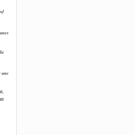
erd
eunes
du
r une
t,
nt