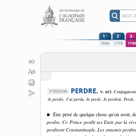
Aller au contenu
1
2
3
re
e
e
1694
1718
174
PERDRE.
v. act.
Conjugaison
e
3
ÉDITION
Je perdis. J’ai perdu. Je perds. Je perdrai. Perds.
■
Être privé de quelque chose qu’on avoit, do
perdre. Ce Prince perdit ses Etats par la révo
perdirent Constantinople. Les ennemis perdire