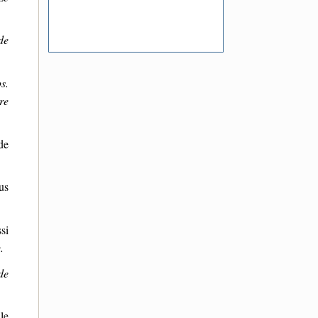
de
s.
re
de
us
si
.
de
le