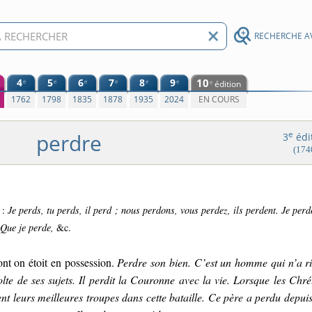
RECHERCHE A
4
5
6
7
8
9
10
e
e
e
e
e
e
édition
e
0
1762
1798
1835
1878
1935
2024
EN COURS
perdre
e
3
édi
(174
 :
Je perds, tu perds, il perd ; nous perdons, vous perdez, ils perdent. Je perd
 Que je perde,
&c.
nt on étoit en possession.
Perdre son bien. C’est un homme qui n’a r
lte de ses sujets. Il perdit la Couronne avec la vie. Lorsque les Chré
nt leurs meilleures troupes dans cette bataille. Ce père a perdu depui