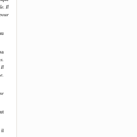
e. Il
 pour
au
sa
s.
Il
e.
se
ut
il