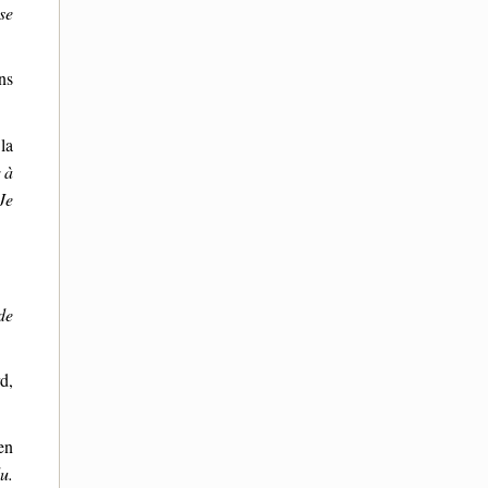
se
ns
la
 à
Je
de
d,
en
u.