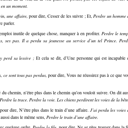
e en un moment.
in, une affaire,
pour dire, Cesser de les suivre ; Et,
Perdre un homme 
e parler.
 emploi inutile de quelque chose, manquer à en profiter.
Perdre le temp
s, ses pas. Il a perdu sa jeunesse au service d’un tel Prince. Perd
y perd sa lessive ;
Et cela se dit, d’Une personne qui est incapable 
, ce sont tous pas perdus,
pour dire, Vous ne réussirez pas à ce que vo
é du chemin, n’être plus dans le chemin qu’on vouloit suivre. On dit aus
 Perdre la trace. Perdre la voie. Les chiens perdirent les voies de la bête
pour dire, N’être plus dans le train d’une affaire.
J’ai perdu les voies 
 aussi dans le même sens,
Perdre le train d’une affaire.
vec quelque ordre,
Perdre la file,
pour dire, Ne se plus trouver dans la fi