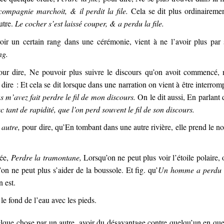
compagnie marchoit, & il perdit la file.
Cela se dit plus ordinairemen
utre.
Le cocher s’est laissé couper, & a perdu la file.
r un certain rang dans une cérémonie, vient à ne l’avoir plus par 
ng.
ur dire, Ne pouvoir plus suivre le discours qu’on avoit commencé, 
 dire : Et cela se dit lorsque dans une narration on vient à être interrom
us m’avez fait perdre le fil de mon discours.
On le dit aussi, En parlant 
tant de rapidité, que l’on perd souvent le fil de son discours.
 autre,
pour dire, qu’En tombant dans une autre rivière, elle prend le n
née,
Perdre la tramontane,
Lorsqu’on ne peut plus voir l’étoile polaire, 
on ne peut plus s’aider de la boussole. Et fig. qu’
Un homme a perdu 
n est.
le fond de l’eau avec les pieds.
elque chose par un autre, avoir du désavantage contre quelqu’un en qu