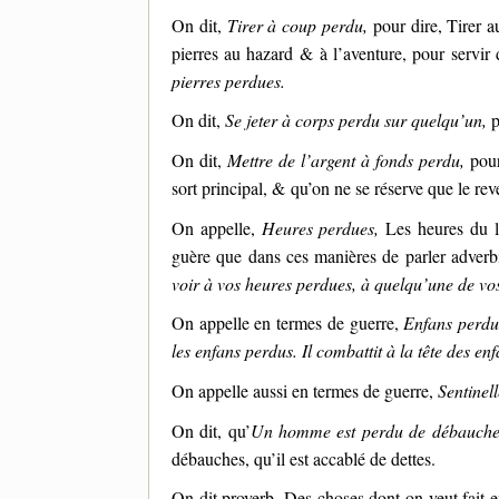
On dit,
Tirer à coup perdu,
pour dire, Tirer a
pierres au hazard & à l’aventure, pour servi
pierres perdues.
On dit,
Se jeter à corps perdu sur quelqu’un,
p
On dit,
Mettre de l’argent à fonds perdu,
pour
sort principal, & qu’on ne se réserve que le rev
On appelle,
Heures perdues,
Les heures du lo
guère que dans ces manières de parler adverb
voir à vos heures perdues, à quelqu’une de vo
On appelle en
termes de guerre,
Enfans perdu
les enfans perdus. Il combattit à la tête des en
On appelle aussi en
termes de guerre,
Sentinel
On dit, qu’
Un homme est perdu de débauche
débauches, qu’il est accablé de dettes.
On dit proverb. Des choses dont on veut fait en