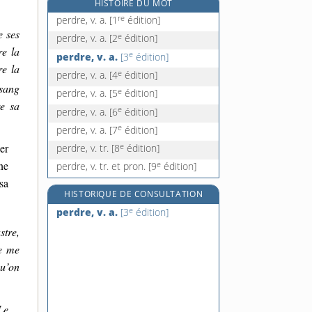
HISTOIRE DU MOT
perdurer, v. intr.
re
perdre, v. a.
[1
édition]
père, n. m.
e ses
e
perdre, v. a.
[2
édition]
pérégrin, -ine, n.
re la
e
perdre, v. a.
[3
édition]
pérégrination, n. f.
re la
e
perdre, v. a.
[4
édition]
 sang
e
perdre, v. a.
[5
édition]
re sa
e
perdre, v. a.
[6
édition]
e
perdre, v. a.
[7
édition]
e
er
perdre, v. tr.
[8
édition]
ne
e
perdre, v. tr. et pron.
[9
édition]
sa
HISTORIQUE DE CONSULTATION
e
perdre, v. a.
[3
édition]
stre,
ne me
qu’on
Le