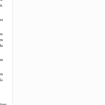
t,
sa
ne
pu
du
om
ou
la
elque