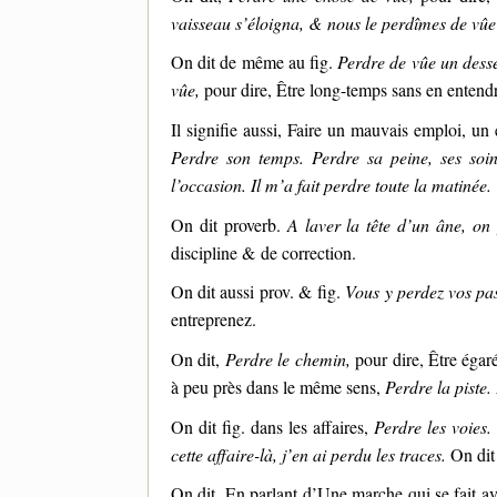
vaisseau s’éloigna, & nous le perdîmes de vû
On dit de même au fig.
Perdre de vûe un desse
vûe,
pour dire, Être long-temps sans en entendr
Il signifie aussi, Faire un mauvais emploi, un
Perdre son temps. Perdre sa peine, ses soin
l’occasion. Il m’a fait perdre toute la matinée.
On dit proverb.
A laver la tête d’un âne, on 
discipline & de correction.
On dit aussi prov. & fig.
Vous y perdez vos pas
entreprenez.
On dit,
Perdre le chemin,
pour dire, Être égar
à peu près dans le même sens,
Perdre la piste.
On dit fig. dans les affaires,
Perdre les voies.
cette affaire-là, j’en ai perdu les traces.
On dit
On dit, En parlant d’Une marche qui se fait a