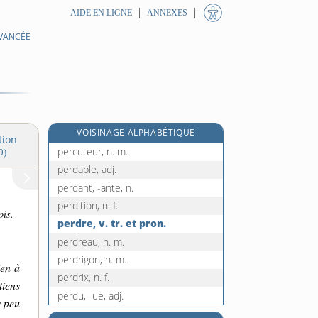
AIDE EN LIGNE
ANNEXES
VANCÉE
percolation, n. f.
percussion, n. f.
percussionniste, n.
percutané, -ée, adj.
percutant, -ante, adj.
VOISINAGE ALPHABÉTIQUE
percuter, v. tr.
tion
percuteur, n. m.
0)
perdable, adj.
perdant, -ante, n.
perdition, n. f.
ois.
perdre, v. tr. et pron.
perdreau, n. m.
perdrigon, n. m.
ien à
perdrix, n. f.
tiens
perdu, -ue, adj.
s peu
perdurable, adj.