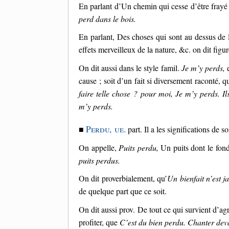
En parlant d’Un chemin qui cesse d’être frayé d
perd dans le bois.
En parlant, Des choses qui sont au dessus de l
effets merveilleux de la nature, &c. on dit fig
On dit aussi dans le style famil.
Je m’y perds,
e
cause ; soit d’un fait si diversement raconté, q
faire telle chose ? pour moi, Je m’y perds. Il
m’y perds.
Perdu, ue.
■
part. Il a les significations de s
On appelle,
Puits perdu,
Un puits dont le fond
puits perdus.
On dit proverbialement, qu’
Un bienfait n’est j
de quelque part que ce soit.
On dit aussi prov. De tout ce qui survient d’ag
profiter, que
C’est du bien perdu. Chanter deva