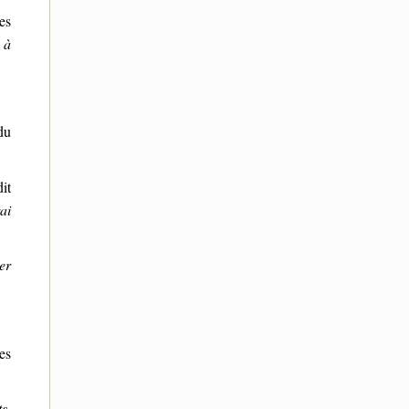
es
 à
du
it
ai
er
es
s.