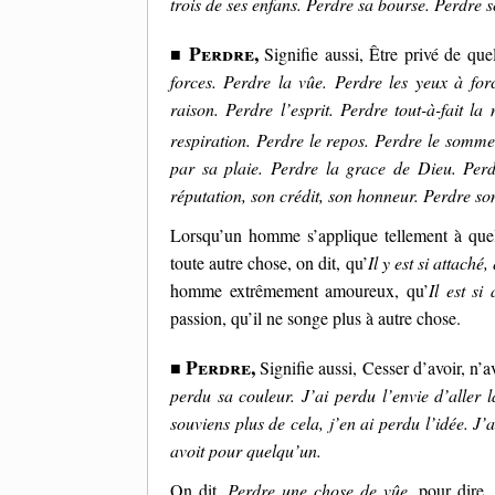
trois de ses enfans. Perdre sa bourse. Perdre so
Perdre,
■
Signifie aussi, Être privé de qu
forces. Perdre la vûe. Perdre les yeux à for
raison. Perdre l’esprit. Perdre tout-à-fait l
respiration. Perdre le repos. Perdre le sommeil
par sa plaie. Perdre la grace de Dieu. Perd
réputation, son crédit, son honneur. Perdre so
Lorsqu’un homme s’applique tellement à quelq
toute autre chose, on dit, qu’
Il y est si attaché
homme extrêmement amoureux, qu’
Il est si
passion, qu’il ne songe plus à autre chose.
Perdre,
■
Signifie aussi, Cesser d’avoir, n’a
perdu sa couleur. J’ai perdu l’envie d’aller 
souviens plus de cela, j’en ai perdu l’idée. J’
avoit pour quelqu’un.
On dit,
Perdre une chose de vûe,
pour dire, 