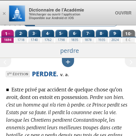
Aller au contenu
Dictionnaire de l’Académie
OUVRIR
×
Télécharger ou ouvrir l’application
Disponible sur Android et iOS
1
2
3
4
5
6
7
8
9
10
e
e
e
e
e
e
e
e
re
e
1694
1718
1740
1762
1798
1835
1878
1935
2024
E.C.
perdre
PERDRE.
re
v. a.
1
ÉDITION
■
Estre privé par accident de quelque chose qu’on
avoit, dont on estoit en possession.
Perdre son bien.
c’est un homme qui n’a rien à perdre. ce Prince perdit ses
Estats par sa faute. il perdit la couronne avec la vie.
lorsque les Chretiens perdirent Constantinople, les
ennemis perdirent leurs meilleures troupes dans cette
bataille. ce pere a perdu depuis peu trois de ses enfans.