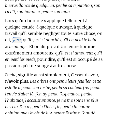
bienveillance de quelqu’un. perdre sa reputation, son
credit, son honneur. perdre son rang.
Lors qu’un homme s applique tellement à
quelque estude, à quelque ouvrage, à quelque
travail qu’il semble negliger toute autre chose, on
dit,
qu’
Il y est si attaché qu’il en perd le boire
p. 217
& le manger.
Et on dit prov. d’Un jeune homme
extrémement amoureux, qu’
Il est si amoureux qu’il
en perd les pieds,
pour dire, qu’Il est si occupé de sa
passion qu’il ne songe à autre chose.
Perdre,
signifie aussi simplement, Cesser d’avoir,
n’avoir plus.
Les arbres ont perdu leurs feüilles. cette
estoffe a perdu son lustre, perdu sa couleur. j’ay perdu
l’envie d’aller là. j’en ay perdu l’esperance. perdre
l’habitude, l’accoustumance. je ne me souviens plus
de cela, j’en ay perdu l’idée. j’ay perdu la bonne
opinion que j’avois de luy. perdre l’estime, l’amitié