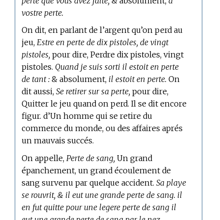
perte que vous avez faite,
& absolument,
à
vostre perte.
On dit, en parlant de l’argent qu’on perd au
jeu,
Estre en perte de dix pistoles, de vingt
pistoles,
pour dire, Perdre dix pistoles, vingt
pistoles.
Quand je suis sorti il estoit en perte
de tant :
& absolument,
il estoit en perte.
On
dit aussi,
Se retirer sur sa perte,
pour dire,
Quitter le jeu quand on perd. Il se dit encore
figur. d’Un homme qui se retire du
commerce du monde, ou des affaires aprés
un mauvais succés.
On appelle,
Perte de sang,
Un grand
épanchement, un grand écoulement de
sang survenu par quelque accident.
Sa playe
se rouvrit, & il eut une grande perte de sang. il
en fut quitte pour une legere perte de sang il
eut une grande perte de sang par le nez.