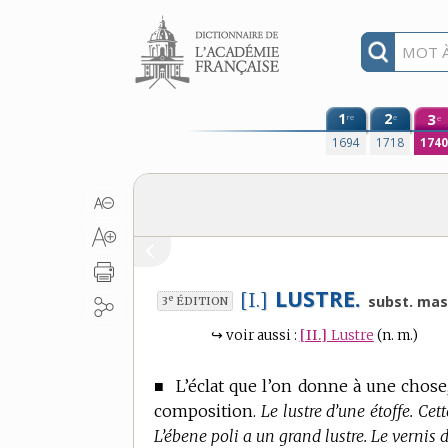
Aller au contenu
1
2
3
re
e
e
1694
1718
174
LUSTRE.
[I.]
e
subst. mas
3
ÉDITION
↪
voir aussi :
[II.]
Lustre
(n. m.)
■
L’éclat que l’on donne à une chose
composition.
Le lustre d’une étoffe. Cett
L’ébene poli a un grand lustre. Le vernis d