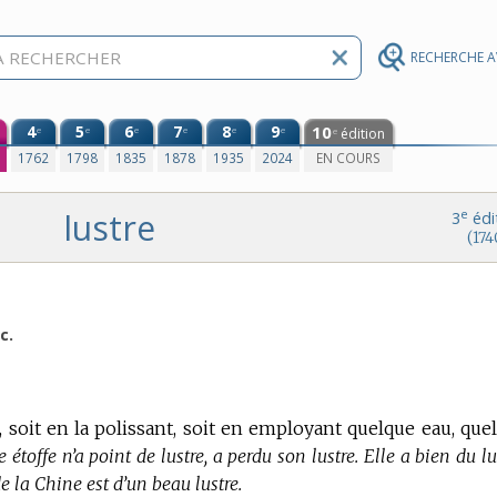
RECHERCHE 
4
5
6
7
8
9
10
e
e
e
e
e
e
édition
e
0
1762
1798
1835
1878
1935
2024
EN COURS
lustre
e
3
édi
(174
c.
, soit en la polissant, soit en employant quelque eau, que
e étoffe n’a point de lustre, a perdu son lustre. Elle a bien du lu
e la Chine est d’un beau lustre.