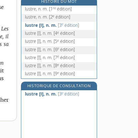
HISTOIRE DU MOT
lustroir, n. m.
se
re
lustre, n. m.
[1
édition]
lut, n. m.
e
lustre, n. m.
[2
édition]
lutage, n. m.
e
lustre [I], n. m.
[3
édition]
.
Les
lutécium, n. m.
e
lustre [I], n. m.
[4
édition]
, il
e
lustre [I], n. m.
[5
édition]
s sa
e
lustre [I], n. m.
[6
édition]
e
lustre [I], n. m.
[7
édition]
un
e
lustre [I], n. m.
[8
édition]
it
e
lustre [I], n. m.
[9
édition]
ns
HISTORIQUE DE CONSULTATION
e
lustre [I], n. m.
[3
édition]
cher