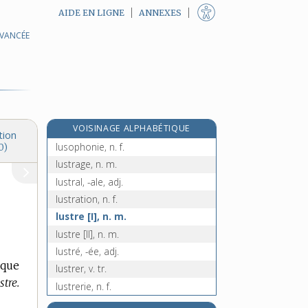
AIDE EN LIGNE
ANNEXES
AVANCÉE
lupus, n. m.
lurette, n. f.
luron, -onne, n.
lusitain, -aine, adj. et n.
lusitanien, -enne, adj.
VOISINAGE ALPHABÉTIQUE
lusophone, adj.
tion
lusophonie, n. f.
0)
lustrage, n. m.
lustral, -ale, adj.
lustration, n. f.
lustre [I], n. m.
lustre [II], n. m.
lustré, -ée, adj.
lque
lustrer, v. tr.
stre.
lustrerie, n. f.
lustrine, n. f.