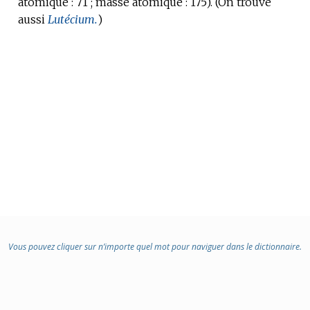
atomique :
DOMAINE
71 ;
masse atomique :
175).
(On trouve
aussi
:
Lutécium.
)
Vous pouvez cliquer sur n’importe quel mot pour naviguer dans le dictionnaire.