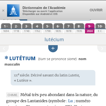
Aller au contenu
Dictionnaire de l’Académie
OUVRIR
×
Télécharger ou ouvrir l’application
Disponible sur Android et iOS
1
2
3
4
5
6
7
8
9
10
re
e
e
e
e
e
e
e
e
e
1694
1718
1740
1762
1798
1835
1878
1935
2024
E.C.
lutécium
✻
LUTÉTIUM
Prononciation
(
tium
se prononce
siome
)
nom
:
masculin
xx
e
Étymologie
siècle. Dérivé savant du
latin
Lutetia,
:
« Lutèce ».
Métal très peu abondant dans la nature, du
MARQUE
CHIMIE.
groupe des Lantanides (
DE
symbole :
Lu ;
numéro