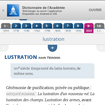
Aller au contenu
Dictionnaire de l’Académie
OUVRIR
×
Télécharger ou ouvrir l’application
Disponible sur Android et iOS
1
2
3
4
5
6
7
8
9
10
e
e
e
e
e
e
e
re
e
e
1694
1718
1740
1762
1798
1835
1878
1935
2024
E.C.
lustration
LUSTRATION
nom féminin
xiv
e
Étymologie
siècle. Emprunté du
latin
lustratio,
de
:
même sens.
Cérémonie de purification, privée ou publique.
MARQUE
La lustration d’un nouveau-né.
La
DE
ANTIQUITÉ ROMAINE.
DOMAINE
lustration des champs.
Lustration des armes,
avant