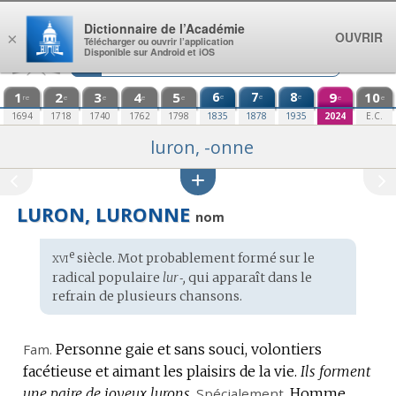
Aller au contenu
Dictionnaire de l’Académie
OUVRIR
×
Télécharger ou ouvrir l’application
Disponible sur Android et iOS
1
2
3
4
5
6
7
8
9
10
e
e
e
re
e
e
e
e
e
e
1694
1718
1740
1762
1798
1835
1878
1935
2024
E.C.
luron, -onne
LURON, LURONNE
nom
xvi
e
Étymologie
siècle. Mot probablement formé sur le
:
radical populaire
lur‑,
qui apparaît dans le
refrain de plusieurs chansons.
Fam.
Personne gaie et sans souci, volontiers
facétieuse et aimant les plaisirs de la vie.
Ils forment
une paire de joyeux lurons.
Spécialement.
Homme