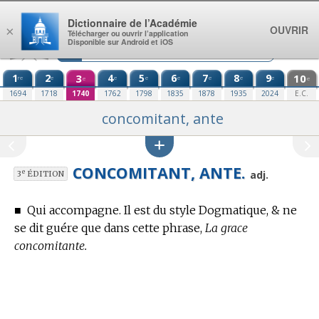
Aller au contenu
Dictionnaire de l’Académie
OUVRIR
×
Télécharger ou ouvrir l’application
Disponible sur Android et iOS
1
2
3
4
5
6
7
8
9
10
re
e
e
e
e
e
e
e
e
e
1694
1718
1740
1762
1798
1835
1878
1935
2024
E.C.
concomitant, ante
CONCOMITANT, ANTE.
e
adj.
3
ÉDITION
■
Qui accompagne.
Il est du style Dogmatique, & ne
se dit guére que dans cette phrase,
La grace
concomitante.