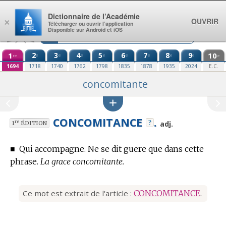
Aller au contenu
Dictionnaire de l’Académie
OUVRIR
×
Télécharger ou ouvrir l’application
Disponible sur Android et iOS
1
2
3
4
5
6
7
8
9
10
e
e
e
e
e
e
e
e
re
e
1694
1718
1740
1762
1798
1835
1878
1935
2024
E.C.
concomitante
CONCOMITANCE
.
?
re
adj.
1
ÉDITION
■
Qui accompagne. Ne se dit guere que dans cette
phrase.
La grace concomitante.
Ce mot est extrait de l'article :
CONCOMITANCE
.