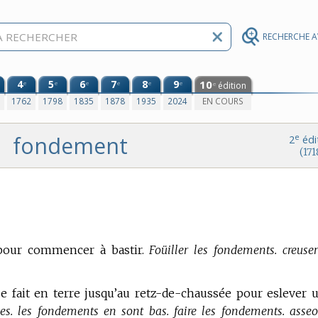
RECHERCHE 
4
5
6
7
8
9
10
e
e
e
e
e
e
édition
e
0
1762
1798
1835
1878
1935
2024
EN COURS
fondement
e
2
édi
(171
 pour commencer à bastir.
Foüiller les fondements. creuser
se fait en terre jusqu’au retz-de-chaussée pour eslever 
s. les fondements en sont bas. faire les fondements. asseoi