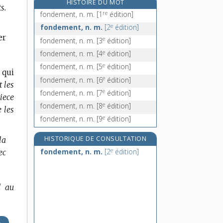
HISTOIRE DU MOT
s.
fondoir, n. m.
re
fondement, n. m.
[1
édition]
fondre, v. tr. et intr.
e
fondement, n. m.
[2
édition]
fondrière, n. f.
er
e
fondement, n. m.
[3
édition]
fonds, n. m.
e
fondement, n. m.
[4
édition]
e
fondement, n. m.
[5
édition]
 qui
e
fondement, n. m.
[6
édition]
t les
e
fondement, n. m.
[7
édition]
piece
e
fondement, n. m.
[8
édition]
 les
e
fondement, n. m.
[9
édition]
.
HISTORIQUE DE CONSULTATION
la
e
fondement, n. m.
[2
édition]
ec
l au