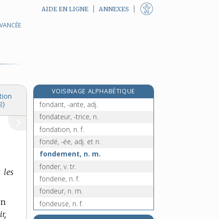
AIDE EN LIGNE
ANNEXES
AVANCÉE
fonctionner, v. intr.
fond, n. m.
fondamental, -ale, adj.
fondamentalement, adv.
fondamentalisme, n. m.
VOISINAGE ALPHABÉTIQUE
fondamentaliste, adj.
tion
fondant, -ante, adj.
8)
fondateur, -trice, n.
fondation, n. f.
fondé, -ée, adj. et n.
fondement, n. m.
fonder, v. tr.
 les
fonderie, n. f.
fondeur, n. m.
un
fondeuse, n. f.
r,
fondis, n. m.