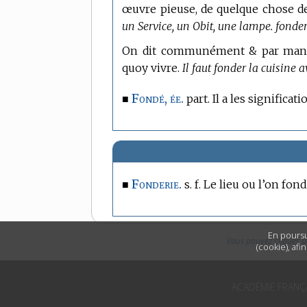
œuvre pieuse, de quelque chose d
un Service, un Obit, une lampe. fonder
On dit communément & par manie
quoy vivre.
Il faut fonder la cuisine 
Fondé, ée.
■
part. Il a les significat
Fonderie.
■
s. f. Le lieu ou l’on fon
En poursu
Vous pouvez cliquer s
(cookie), afi
ACADÉMIE FRANÇ