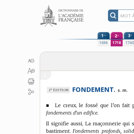
Aller au contenu
1
2
3
re
e
e
1694
1718
174
FONDEMENT.
e
s. m.
2
ÉDITION
■
Le creux, le fossé que l’on fait
fondements d’un edifice.
Il signifie aussi, La maçonnerie qui 
bastiment.
Fondements profonds, solide