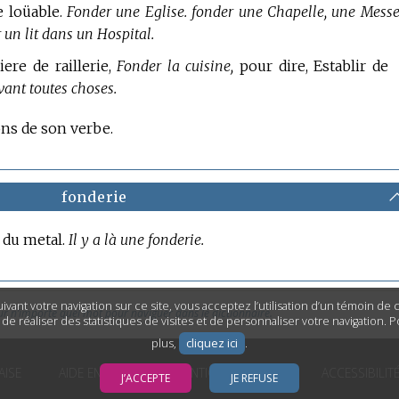
e loüable.
Fonder une Eglise. fonder une Chapelle, une Messe
 un lit dans un Hospital.
re de raillerie,
Fonder la cuisine,
pour dire, Establir de
avant toutes choses.
ions de son verbe.
fonderie
d du metal.
Il y a là une fonderie.
ivant votre navigation sur ce site, vous acceptez l’utilisation d’un témoin de
ur n’importe quel mot pour naviguer dans le dictionnaire.
n de réaliser des statistiques de visites et de personnaliser votre navigation. 
plus,
cliquez ici
.
AISE
AIDE EN LIGNE
MENTIONS LÉGALES
ACCESSIBILIT
J’ACCEPTE
JE REFUSE