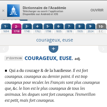
Aller au contenu
Dictionnaire de l’Académie
OUVRIR
×
Télécharger ou ouvrir l’application
Disponible sur Android et iOS
1
2
3
4
5
6
7
8
9
10
re
e
e
e
e
e
e
e
e
e
1694
1718
1740
1762
1798
1835
1878
1935
2024
E.C.
courageux, euse
COURAGEUX, EUSE.
e
adj.
2
ÉDITION
■
Qui a du courage & de la hardiesse.
Il est fort
courageux. courageux au dernier point. il est trop
courageux pour reculer. les François sont plus courageux
que, &c. le lion est le plus courageux de tous les
animaux. les dogues sont fort courageux. l’esmerillon
est petit, mais fort courageux.