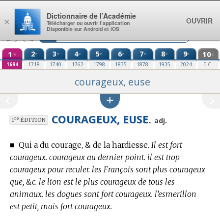
Aller au contenu
Dictionnaire de l’Académie
OUVRIR
×
Télécharger ou ouvrir l’application
Disponible sur Android et iOS
1
2
3
4
5
6
7
8
9
10
e
e
e
e
e
e
e
e
re
e
1694
1718
1740
1762
1798
1835
1878
1935
2024
E.C.
courageux, euse
COURAGEUX, EUSE.
re
adj.
1
ÉDITION
■
Qui a du courage, & de la hardiesse.
Il est fort
courageux. courageux au dernier point. il est trop
courageux pour reculer. les François sont plus courageux
que, &c. le lion est le plus courageux de tous les
animaux. les dogues sont fort courageux. l’esmerillon
est petit, mais fort courageux.