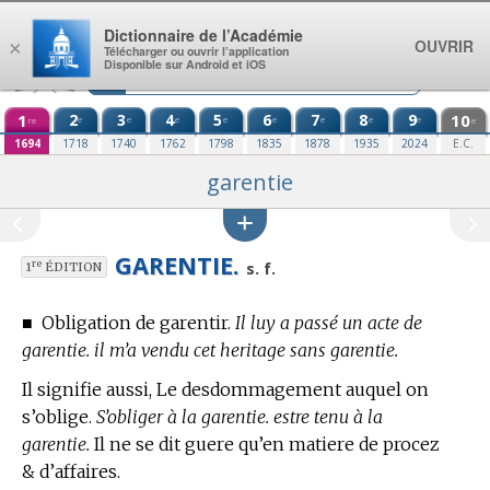
Aller au contenu
Dictionnaire de l’Académie
OUVRIR
×
Télécharger ou ouvrir l’application
Disponible sur Android et iOS
1
2
3
4
5
6
7
8
9
10
e
e
e
e
e
e
e
e
re
e
1694
1718
1740
1762
1798
1835
1878
1935
2024
E.C.
garentie
GARENTIE.
re
s. f.
1
ÉDITION
■
Obligation de garentir.
Il luy a passé un acte de
garentie. il m’a vendu cet heritage sans garentie.
Il signifie aussi, Le desdommagement auquel on
s’oblige.
S’obliger à la garentie. estre tenu à la
garentie.
Il ne se dit guere qu’
en matiere de procez
& d’affaires.