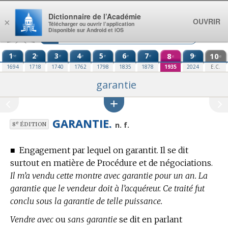
Aller au contenu
Dictionnaire de l’Académie
OUVRIR
×
Télécharger ou ouvrir l’application
Disponible sur Android et iOS
1
2
3
4
5
6
7
8
9
10
re
e
e
e
e
e
e
e
e
e
1694
1718
1740
1762
1798
1835
1878
1935
2024
E.C.
garantie
GARANTIE.
e
n. f.
8
ÉDITION
■
Engagement par lequel on garantit.
Il se dit
surtout
en matière de Procédure et de négociations.
Il m’a vendu cette montre avec garantie pour un an. La
garantie que le vendeur doit à l’acquéreur. Ce traité fut
conclu sous la garantie de telle puissance.
Vendre avec
ou
sans garantie
se dit en parlant