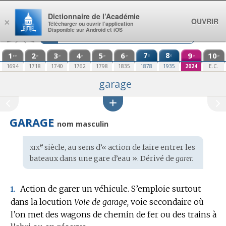
Aller au contenu
Dictionnaire de l’Académie
OUVRIR
×
Télécharger ou ouvrir l’application
Disponible sur Android et iOS
1
2
3
4
5
6
7
8
9
10
e
e
re
e
e
e
e
e
e
e
1694
1718
1740
1762
1798
1835
1878
1935
2024
E.C.
garage
GARAGE
nom masculin
xix
e
Étymologie
siècle, au sens d’« action de faire entrer les
:
bateaux dans une gare d’eau ». Dérivé de
garer.
Action de garer un véhicule.
S’emploie surtout
1.
dans la locution
Voie de garage,
voie secondaire où
l’on met des wagons de chemin de fer ou des trains à