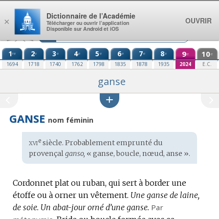
Aller au contenu
Dictionnaire de l’Académie
OUVRIR
×
Télécharger ou ouvrir l’application
Disponible sur Android et iOS
1
2
3
4
5
6
7
8
9
10
re
e
e
e
e
e
e
e
e
e
1694
1718
1740
1762
1798
1835
1878
1935
2024
E.C.
ganse
GANSE
nom féminin
xvi
e
Étymologie
siècle. Probablement emprunté du
:
provençal
ganso,
« ganse, boucle, nœud, anse ».
Cordonnet plat ou ruban, qui sert à border une
étoffe ou à orner un vêtement.
Une ganse de laine,
de soie.
Un abat-jour orné d’une ganse.
Par