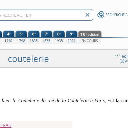
RECHERCHE 
4
5
6
7
8
9
10
e
e
e
e
e
e
édition
e
0
1762
1798
1835
1878
1935
2024
EN COURS
coutelerie
re
1
édi
(169
 bien la Coutelerie. la ruë de la Coutelerie à Paris,
Est la ru
TEAU
.