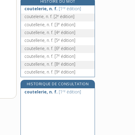
HISTOIRE DU MOT
coutre, n. m.
re
coutelerie, n. f.
[1
édition]
coutume, n. f.
e
coutelerie, n. f.
[2
édition]
coutumier, -ière [I], adj.
e
coutellerie, n. f.
[3
édition]
coutumier [II], n. m.
e
coutellerie, n. f.
[4
édition]
e
coutellerie, n. f.
[5
édition]
e
coutellerie, n. f.
[6
édition]
e
coutellerie, n. f.
[7
édition]
e
coutellerie, n. f.
[8
édition]
e
coutellerie, n. f.
[9
édition]
HISTORIQUE DE CONSULTATION
re
coutelerie, n. f.
[1
édition]