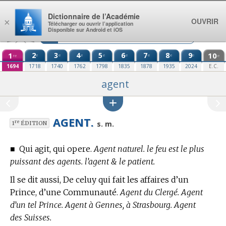
Aller au contenu
Dictionnaire de l’Académie
OUVRIR
×
Télécharger ou ouvrir l’application
Disponible sur Android et iOS
1
2
3
4
5
6
7
8
9
10
e
e
e
e
e
e
e
e
re
e
1694
1718
1740
1762
1798
1835
1878
1935
2024
E.C.
agent
AGENT.
re
s. m.
1
ÉDITION
■
Qui agit, qui opere.
Agent naturel. le feu est le plus
puissant des agents. l’agent & le patient.
Il se dit aussi, De celuy qui fait les affaires d’un
Prince, d’une Communauté.
Agent du Clergé. Agent
d’un tel Prince. Agent à Gennes, à Strasbourg. Agent
des Suisses.