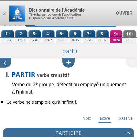
Aller au contenu
Dictionnaire de l’Académie
OUVRIR
×
Télécharger ou ouvrir l’application
Disponible sur Android et iOS
1
2
3
4
5
6
7
8
9
10
re
e
e
e
e
e
e
e
e
e
1694
1718
1740
1762
1798
1835
1878
1935
2024
E.C.
partir
I. PARTIR
verbe transitif
e
Verbe du 3
groupe, défectif ou employé uniquement
à l'infinitif.
Ce verbe ne s’emploie qu’à l’infinitif.
Voix
active
passive
PARTICIPE