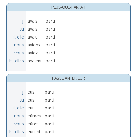
PLUS-QUE-PARFAIT
j’
avais
parti
tu
avais
parti
il, elle
avait
parti
nous
avions
parti
vous
aviez
parti
ils, elles
avaient
parti
PASSÉ ANTÉRIEUR
j’
eus
parti
tu
eus
parti
il, elle
eut
parti
nous
eûmes
parti
vous
eûtes
parti
ils, elles
eurent
parti