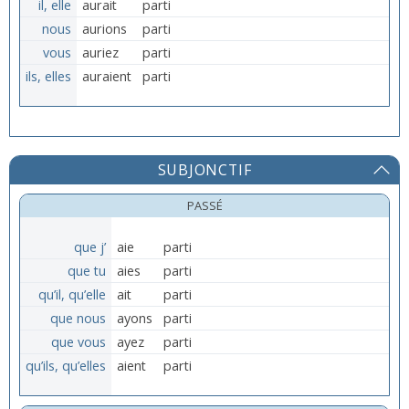
il, elle
aurait
parti
nous
aurions
parti
vous
auriez
parti
ils, elles
auraient
parti
SUBJONCTIF
PASSÉ
que j’
aie
parti
que tu
aies
parti
qu’il, qu’elle
ait
parti
que nous
ayons
parti
que vous
ayez
parti
qu’ils, qu’elles
aient
parti