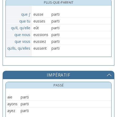
PLUS-QUE-PARFAIT
que j’
eusse
parti
que tu
eusses
parti
qu’il, qu’elle
eût
parti
que nous
eussions
parti
que vous
eussiez
parti
qu’ils, qu’elles
eussent
parti
IMPÉRATIF
PASSÉ
aie
parti
ayons
parti
ayez
parti