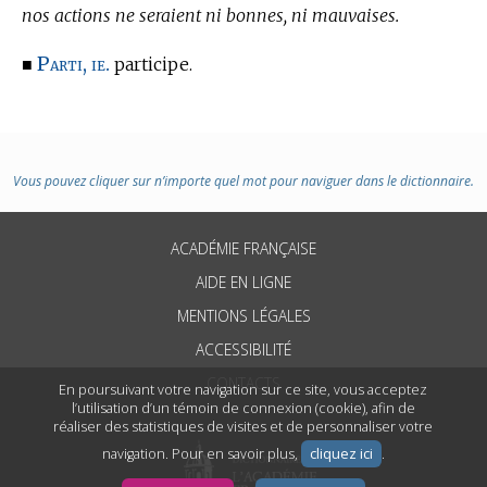
nos actions ne seraient ni bonnes, ni mauvaises.
Parti, ie.
■
participe.
Vous pouvez cliquer sur n’importe quel mot pour naviguer dans le dictionnaire.
ACADÉMIE FRANÇAISE
AIDE EN LIGNE
MENTIONS LÉGALES
ACCESSIBILITÉ
CONTACTS
En poursuivant votre navigation sur ce site, vous acceptez
l’utilisation d’un témoin de connexion (cookie), afin de
réaliser des statistiques de visites et de personnaliser votre
navigation. Pour en savoir plus,
cliquez ici
.