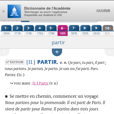
Aller au contenu
Dictionnaire de l’Académie
OUVRIR
×
Télécharger ou ouvrir l’application
Disponible sur Android et iOS
1
2
3
4
5
6
7
8
9
10
re
e
e
e
e
e
e
e
e
e
1694
1718
1740
1762
1798
1835
1878
1935
2024
E.C.
partir
PARTIR.
[II.]
Conjugaison
e
v. n.
(
Je pars, tu pars, il part ;
6
ÉDITION
:
nous partons. Je partais. Je partis. Je suis
ou
J’ai parti. Pars.
Partez. Etc.
)
↪
voir aussi :
[I.]
Partir
(v. a.)
■
Se mettre en chemin, commencer un voyage.
Nous partons pour la promenade. Il est parti de Paris. Il
vient de partir pour Rome. Il partira dans trois jours