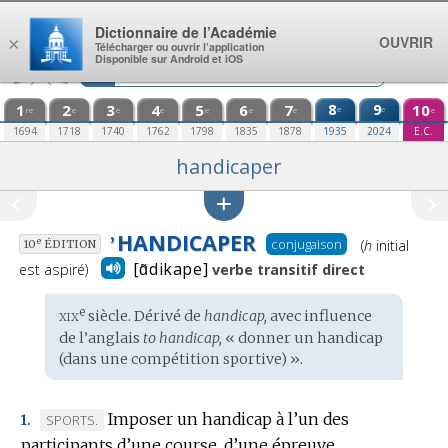
Aller au contenu
Dictionnaire de l’Académie
OUVRIR
×
Télécharger ou ouvrir l’application
Disponible sur Android et iOS
1
2
3
4
5
6
7
8
9
10
e
e
re
e
e
e
e
e
e
e
1694
1718
1740
1762
1798
1835
1878
1935
2024
E.C.
handicaper
HANDICAPER
Prononciatio
’
conjugaison
e
(
h
initial
10
ÉDITION
:
[ɑ̃dikape]
est aspiré)
verbe transitif direct
xix
e
Étymologie
siècle. Dérivé de
handicap,
avec influence
:
de l’
anglais
to handicap,
« donner un handicap
(dans une compétition sportive) ».
Imposer un handicap à l’un des
MARQUE
SPORTS.
1.
participants d’une course, d’une épreuve,
DE