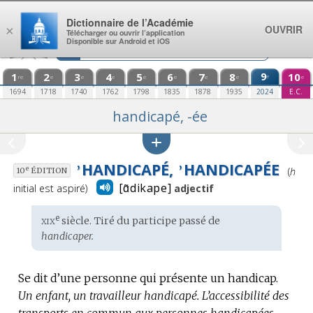
Aller au contenu
Dictionnaire de l’Académie
OUVRIR
×
Télécharger ou ouvrir l’application
Disponible sur Android et iOS
1
2
3
4
5
6
7
8
9
10
e
re
e
e
e
e
e
e
e
e
1694
1718
1740
1762
1798
1835
1878
1935
2024
E.C.
handicapé, -ée
HANDICAPÉ,
HANDICAPÉE
Prono
’
’
e
(
h
10
ÉDITION
:
[ɑ̃dikape]
initial est aspiré)
adjectif
xix
e
Étymologie
siècle. Tiré du participe passé de
:
handicaper.
Se dit d’une personne qui présente un handicap.
Un enfant, un travailleur handicapé.
L’accessibilité des
transports en commun aux personnes handicapées.