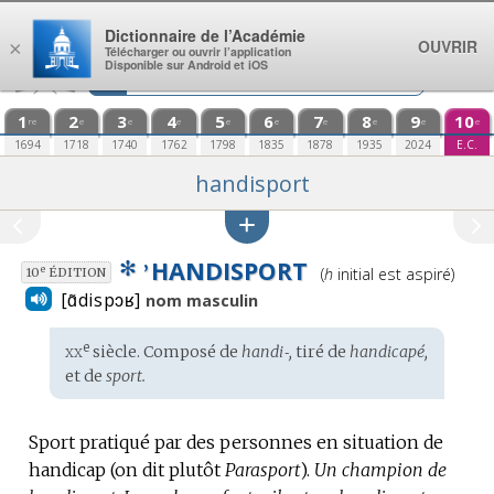
Aller au contenu
Dictionnaire de l’Académie
OUVRIR
×
Télécharger ou ouvrir l’application
Disponible sur Android et iOS
1
2
3
4
5
6
7
8
9
10
re
e
e
e
e
e
e
e
e
e
1694
1718
1740
1762
1798
1835
1878
1935
2024
E.C.
handisport
✻
HANDISPORT
Prononciation
’
e
(
h
initial est aspiré)
10
ÉDITION
:
[ɑ̃dispɔʁ]
nom masculin
xx
e
Étymologie
siècle. Composé de
handi‑,
tiré de
handicapé,
:
et de
sport.
Sport pratiqué par des personnes en situation de
handicap (on dit plutôt
Parasport
).
Un champion de