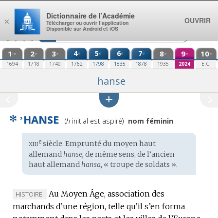
Aller au contenu
Dictionnaire de l’Académie
OUVRIR
×
Télécharger ou ouvrir l’application
Disponible sur Android et iOS
1
2
3
4
5
6
7
8
9
10
e
e
e
e
re
e
e
e
e
e
1694
1718
1740
1762
1798
1835
1878
1935
2024
E.C.
hanse
✻
HANSE
Prononciation
’
(
h
initial est aspiré)
nom féminin
:
xiii
e
Étymologie
siècle. Emprunté du
moyen haut
:
allemand
hanse,
de même sens, de l’
ancien
haut allemand
hansa,
« troupe de soldats ».
Au Moyen Âge, association des
MARQUE
HISTOIRE.
marchands d’une région, telle qu’il s’en forma
DE
DOMAINE