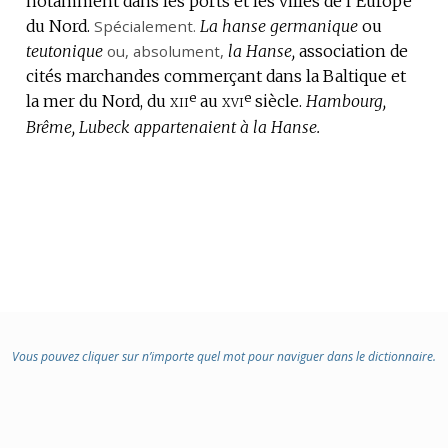
notamment dans les ports et les villes de l’Europe
du Nord.
:
Spécialement.
La hanse germanique
ou
teutonique
ou,
absolument
,
la Hanse,
association de
cités marchandes commerçant dans la Baltique et
e
e
xii
xvi
la mer du Nord, du
au
siècle.
Hambourg,
Brême, Lubeck appartenaient à la Hanse.
Vous pouvez cliquer sur n’importe quel mot pour naviguer dans le dictionnaire.