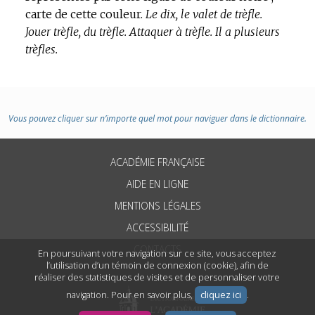
carte de cette couleur.
Le dix, le valet de trèfle.
Jouer trèfle, du trèfle.
Attaquer à trèfle.
Il a plusieurs
trèfles.
Vous pouvez cliquer sur n’importe quel mot pour naviguer dans le dictionnaire.
ACADÉMIE FRANÇAISE
AIDE EN LIGNE
MENTIONS LÉGALES
ACCESSIBILITÉ
CONTACTS
En poursuivant votre navigation sur ce site, vous acceptez
l’utilisation d’un témoin de connexion (cookie), afin de
réaliser des statistiques de visites et de personnaliser votre
navigation. Pour en savoir plus,
cliquez ici
.