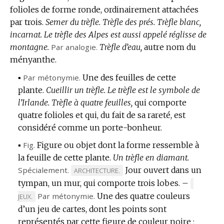
folioles de forme ronde, ordinairement attachées
DOMAINE
par trois.
:
Semer du trèfle.
Trèfle des prés.
Trèfle blanc,
incarnat.
Le trèfle des Alpes est aussi appelé réglisse de
montagne.
Par analogie.
Trèfle d’eau,
autre nom du
ményanthe.
▪
Par métonymie.
Une des feuilles de cette
plante.
Cueillir un trèfle.
Le trèfle est le symbole de
l’Irlande.
Trèfle à quatre feuilles,
qui comporte
quatre folioles et qui, du fait de sa rareté, est
considéré comme un porte-bonheur.
▪
Fig.
Figure ou objet dont la forme ressemble à
la feuille de cette plante.
Un trèfle en diamant.
Spécialement.
Jour ouvert dans un
MARQUE
ARCHITECTURE.
tympan, un mur, qui comporte trois lobes.
DE
–
MARQUE
DOMAINE
Par métonymie.
Une des quatre couleurs
DE
JEUX.
:
DOMAINE
d’un jeu de cartes, dont les points sont
:
représentés par cette figure de couleur noire ;