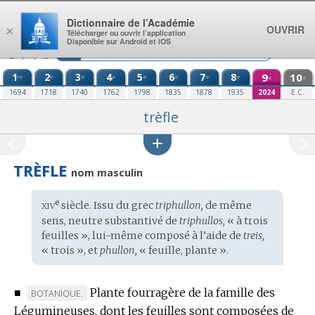
Aller au contenu
Dictionnaire de l’Académie
OUVRIR
×
Télécharger ou ouvrir l’application
Disponible sur Android et iOS
1
2
3
4
5
6
7
8
9
10
re
e
e
e
e
e
e
e
e
e
1694
1718
1740
1762
1798
1835
1878
1935
2024
E.C.
trèfle
TRÈFLE
nom masculin
xiv
e
Étymologie
siècle. Issu du
grec
triphullon,
de même
:
sens, neutre substantivé de
triphullos,
« à trois
feuilles », lui-même composé à l’aide de
treis,
« trois », et
phullon,
« feuille, plante ».
■
Plante fourragère de la famille des
MARQUE
BOTANIQUE.
Légumineuses, dont les feuilles sont composées de
DE