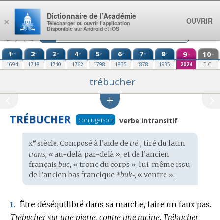
Aller au contenu
Dictionnaire de l’Académie
OUVRIR
×
Télécharger ou ouvrir l’application
Disponible sur Android et iOS
1
2
3
4
5
6
7
8
9
10
re
e
e
e
e
e
e
e
e
e
1694
1718
1740
1762
1798
1835
1878
1935
2024
E.C.
trébucher
TRÉBUCHER
conjugaison
verbe intransitif
x
e
Étymologie
siècle. Composé à l’aide de
tré‑,
tiré du
latin
:
trans,
« au-delà, par-delà », et de l’
ancien
français
buc,
« tronc du corps », lui-même issu
de l’
ancien bas francique
*buk‑,
« ventre ».
Être déséquilibré dans sa marche, faire un faux pas.
1.
Trébucher sur une pierre, contre une racine.
Trébucher