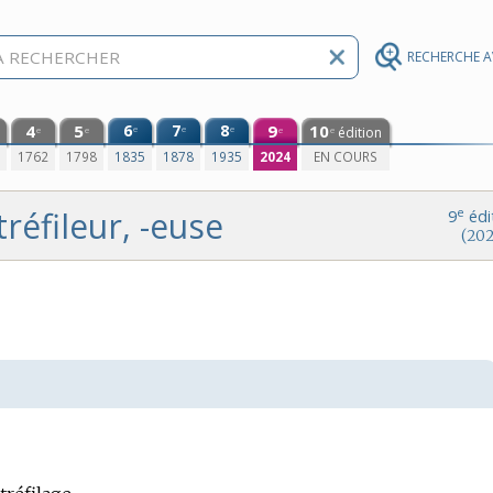
RECHERCHE 
4
5
6
7
8
9
10
e
e
e
édition
e
e
e
e
0
1762
1798
1835
1878
1935
2024
EN COURS
tréfileur, -euse
e
9
édi
(202