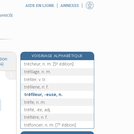
AIDE EN LIGNE
ANNEXES
AVANCÉE
e
trébellianique, adj. f.
[7
édition]
e
trébellienne, adj. f.
[7
édition]
trébuchant, -ante, adj.
trébuchement, n. m.
trébucher, v. intr.
VOISINAGE ALPHABÉTIQUE
trébuchet, n. m.
tion
e
trécheur, n. m.
[5
édition]
4)
tréfilage, n. m.
tréfiler, v. tr.
tréfilerie, n. f.
tréfileur, -euse, n.
trèfle, n. m.
tréflé, -ée, adj.
tréflière, n. f.
e
tréfoncier, n. m.
[7
édition]
tréfonds, n. m.