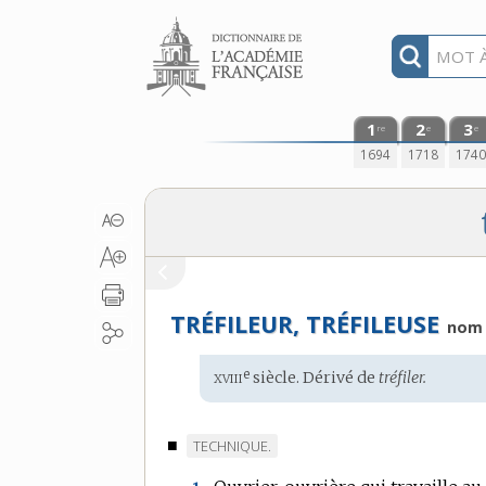
Aller au contenu
1
2
3
re
e
e
1694
1718
174
TRÉFILEUR, TRÉFILEUSE
nom
xviii
e
Étymologie
siècle. Dérivé de
tréfiler.
:
■
MARQUE
TECHNIQUE.
DE