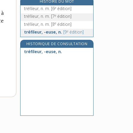
HISTOIRE DU MOT
treillage, n. m.
e
tréfileur, n. m.
[6
édition]
 à
treillager, v. tr.
e
tréfileur, n. m.
[7
édition]
re
treillageur, -euse, n.
e
tréfileur, n. m.
[8
édition]
treille, n. f.
e
tréfileur, -euse, n.
[9
édition]
HISTORIQUE DE CONSULTATION
tréfileur, -euse, n.