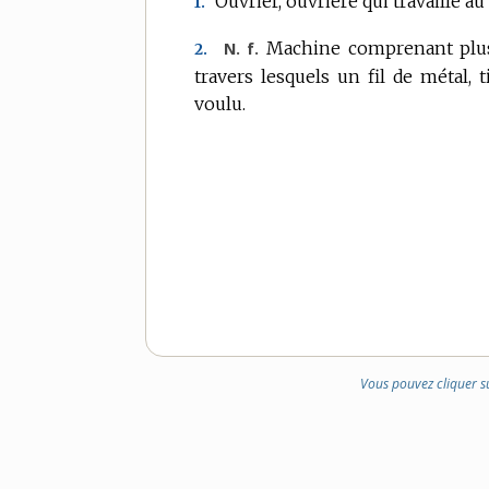
Ouvrier, ouvrière qui travaille au 
1.
DOMAINE
:
Machine comprenant plusie
N. f.
2.
travers lesquels un fil de métal, 
voulu.
Vous pouvez cliquer s