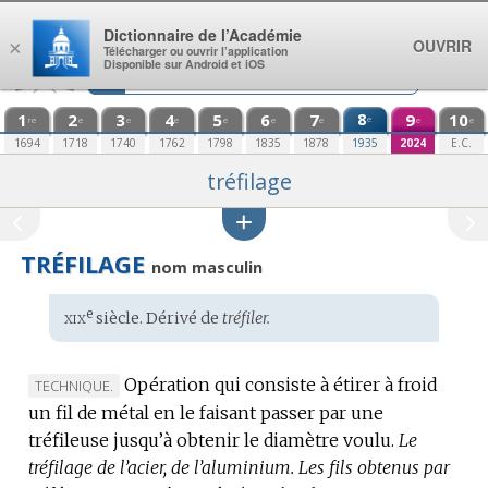
Aller au contenu
Dictionnaire de l’Académie
OUVRIR
×
Télécharger ou ouvrir l’application
Disponible sur Android et iOS
1
2
3
4
5
6
7
8
9
10
e
re
e
e
e
e
e
e
e
e
1694
1718
1740
1762
1798
1835
1878
1935
2024
E.C.
tréfilage
TRÉFILAGE
nom masculin
xix
e
Étymologie
siècle. Dérivé de
tréfiler.
:
Opération qui consiste à étirer à froid
MARQUE
TECHNIQUE.
un fil de métal en le faisant passer par une
DE
tréfileuse jusqu’à obtenir le diamètre voulu.
DOMAINE
Le
tréfilage de l’acier, de l’aluminium.
:
Les fils obtenus par