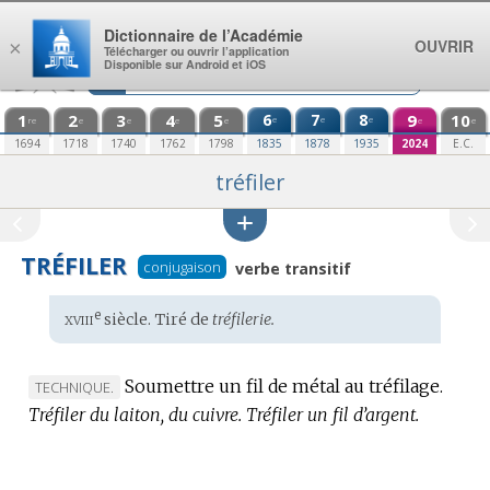
Aller au contenu
Dictionnaire de l’Académie
OUVRIR
×
Télécharger ou ouvrir l’application
Disponible sur Android et iOS
1
2
3
4
5
6
7
8
9
10
e
e
e
re
e
e
e
e
e
e
1694
1718
1740
1762
1798
1835
1878
1935
2024
E.C.
tréfiler
TRÉFILER
conjugaison
verbe transitif
xviii
e
Étymologie
siècle. Tiré de
tréfilerie.
:
Soumettre un fil de métal au tréfilage.
MARQUE
TECHNIQUE.
Tréfiler du laiton, du cuivre.
DE
Tréfiler un fil d’argent.
DOMAINE
: