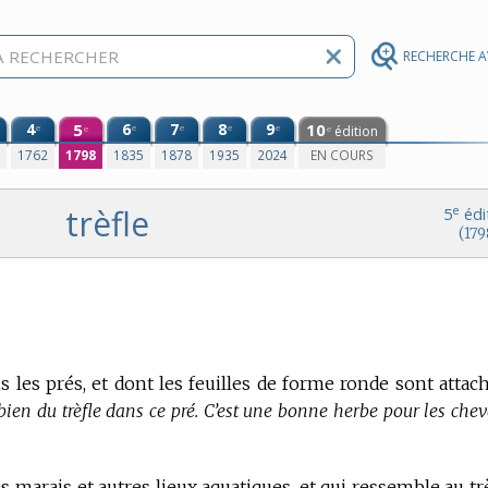
RECHERCHE 
4
5
6
7
8
9
10
e
e
e
e
e
édition
e
e
0
1762
1798
1835
1878
1935
2024
EN COURS
trèfle
e
5
édi
(179
 les prés, et dont les feuilles de forme ronde sont attac
 bien du trèfle dans ce pré. C’est une bonne herbe pour les chev
s marais et autres lieux aquatiques, et qui ressemble au trè