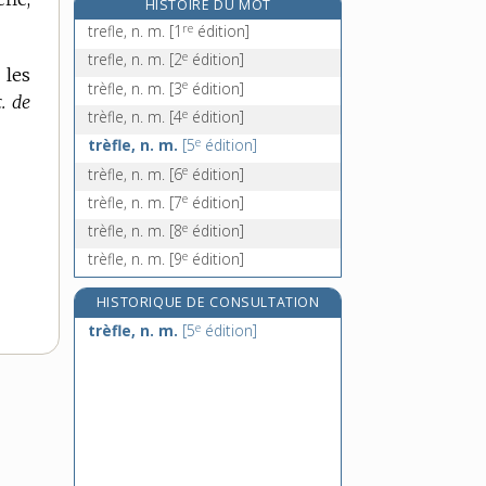
HISTOIRE DU MOT
treillager, v. tr.
re
trefle, n. m.
[1
édition]
treillageur, -euse, n.
e
trefle, n. m.
[2
édition]
 les
treille, n. f.
e
trèfle, n. m.
[3
édition]
. de
treillis [I], n. m.
e
trèfle, n. m.
[4
édition]
e
trèfle, n. m.
[5
édition]
e
trèfle, n. m.
[6
édition]
e
trèfle, n. m.
[7
édition]
e
trèfle, n. m.
[8
édition]
e
trèfle, n. m.
[9
édition]
HISTORIQUE DE CONSULTATION
e
trèfle, n. m.
[5
édition]