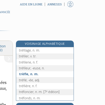
AIDE EN LIGNE
ANNEXES
AVANCÉE
e
trébellienne, adj. f.
[7
édition]
trébuchant, -ante, adj.
trébuchement, n. m.
trébucher, v. intr.
trébuchet, n. m.
e
VOISINAGE ALPHABÉTIQUE
trécheur, n. m.
[5
édition]
tion
tréfilage, n. m.
8)
tréfiler, v. tr.
tréfilerie, n. f.
tréfileur, -euse, n.
trèfle, n. m.
tréflé, -ée, adj.
hées
tréflière, n. f.
aux,
e
tréfoncier, n. m.
[7
édition]
tréfonds, n. m.
treillage, n. m.
fle,