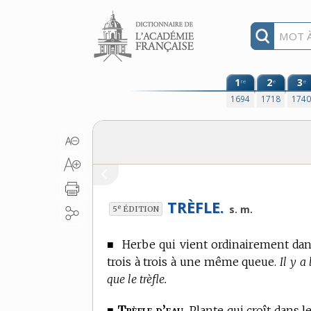
Aller au contenu
1
2
3
re
e
e
1694
1718
174
TRÈFLE.
e
s. m.
5
ÉDITION
■
Herbe qui vient ordinairement dans
trois à trois à une même queue.
Il y a
que le trèfle.
Trèfle d’eau.
■
Plante qui croît dans le