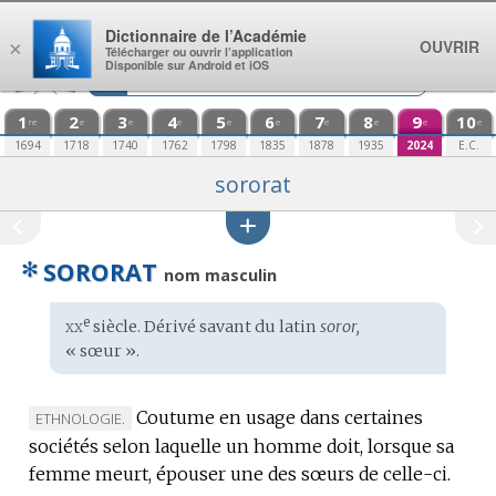
Aller au contenu
Dictionnaire de l’Académie
OUVRIR
×
Télécharger ou ouvrir l’application
Disponible sur Android et iOS
1
2
3
4
5
6
7
8
9
10
re
e
e
e
e
e
e
e
e
e
1694
1718
1740
1762
1798
1835
1878
1935
2024
E.C.
sororat
✻
SORORAT
nom masculin
xx
e
Étymologie
siècle. Dérivé savant du
latin
soror,
:
« sœur ».
Coutume en usage dans certaines
MARQUE
ETHNOLOGIE.
sociétés selon laquelle un homme doit, lorsque sa
DE
femme meurt, épouser une des sœurs de celle-ci.
DOMAINE