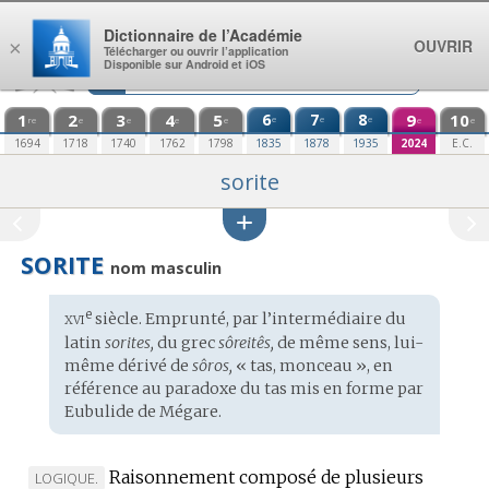
Aller au contenu
Dictionnaire de l’Académie
OUVRIR
×
Télécharger ou ouvrir l’application
Disponible sur Android et iOS
1
2
3
4
5
6
7
8
9
10
e
e
e
re
e
e
e
e
e
e
1694
1718
1740
1762
1798
1835
1878
1935
2024
E.C.
sorite
SORITE
nom masculin
xvi
e
Étymologie
siècle. Emprunté, par l’intermédiaire du
:
latin
sorites,
du
grec
sôreitês,
de même sens, lui-
même dérivé de
sôros,
« tas, monceau », en
référence au paradoxe du tas mis en forme par
Eubulide de Mégare.
Raisonnement composé de plusieurs
MARQUE
LOGIQUE.