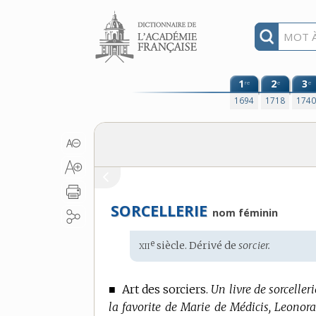
Aller au contenu
1
2
3
re
e
e
1694
1718
174
SORCELLERIE
nom féminin
xii
e
Étymologie
siècle. Dérivé de
sorcier.
:
■
Art des sorciers.
Un livre de sorcelleri
la favorite de Marie de Médicis, Leonora D