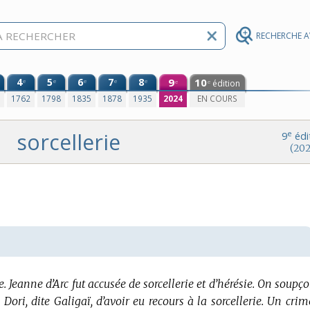
RECHERCHE 
4
5
6
7
8
9
10
e
e
e
e
e
édition
e
e
0
1762
1798
1835
1878
1935
2024
EN COURS
sorcellerie
e
9
édi
(202
e.
Jeanne d’Arc fut accusée de sorcellerie et d’hérésie.
On soupç
ori, dite Galigaï, d’avoir eu recours à la sorcellerie.
Un crim