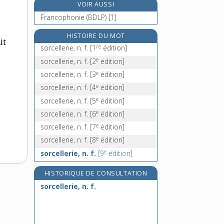
VOIR AUSSI
sorgho, n. m.
Francophonie (BDLP) [1]
sorite, n. m.
sornette, n. f.
HISTOIRE DU MOT
it
re
sorcellerie, n. f.
[1
édition]
sororal, -ale, adj.
e
sorcellerie, n. f.
[2
édition]
e
sorcellerie, n. f.
[3
édition]
e
sorcellerie, n. f.
[4
édition]
e
sorcellerie, n. f.
[5
édition]
e
sorcellerie, n. f.
[6
édition]
e
sorcellerie, n. f.
[7
édition]
e
sorcellerie, n. f.
[8
édition]
e
sorcellerie, n. f.
[9
édition]
HISTORIQUE DE CONSULTATION
sorcellerie, n. f.