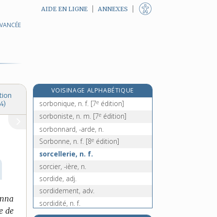
AIDE EN LIGNE
ANNEXES
AVANCÉE
sorbe, n. f.
sorbet, n. m.
sorbetière, n. f.
sorbier, n. m.
sorbite, n. f.
VOISINAGE ALPHABÉTIQUE
sorbitol, n. m.
tion
e
sorbonique, n. f.
[7
édition]
4)
e
sorboniste, n. m.
[7
édition]
sorbonnard, -arde, n.
e
Sorbonne, n. f.
[8
édition]
sorcellerie, n. f.
sorcier, -ière, n.
sordide, adj.
sordidement, adv.
onna
sordidité, n. f.
e de
sore, n. m.