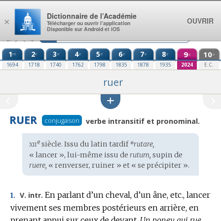
Aller au contenu
Dictionnaire de l’Académie
OUVRIR
×
Télécharger ou ouvrir l’application
Disponible sur Android et iOS
1
2
3
4
5
6
7
8
9
10
re
e
e
e
e
e
e
e
e
e
1694
1718
1740
1762
1798
1835
1878
1935
2024
E.C.
ruer
RUER
conjugaison
verbe intransitif et pronominal.
xii
e
Étymologie
siècle. Issu du
latin tardif
*rutare,
:
« lancer », lui-même issu de
rutum,
supin de
ruere,
« renverser, ruiner » et « se précipiter ».
En parlant d’un cheval, d’un âne, etc., lancer
V. intr.
1.
vivement ses membres postérieurs en arrière, en
prenant appui sur ceux de devant.
Un poney qui rue.