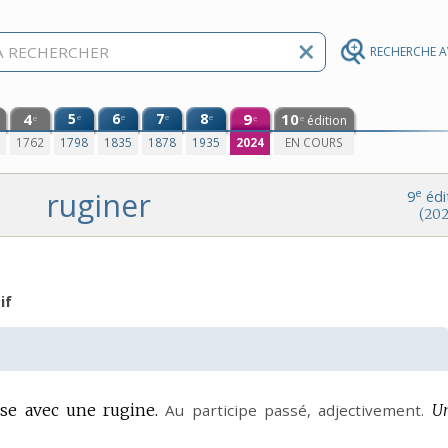
RECHERCHE 
4
5
6
7
8
9
10
e
e
e
e
édition
e
e
e
0
1762
1798
1835
1878
1935
2024
EN COURS
ruginer
e
9
édi
(202
if
se avec une rugine.
Au participe passé,
adjectivement.
U