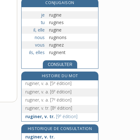
CONJUGAISON
e
ruilée, n. f.
[8
édition]
ruine, n. f.
je
rugine
ruine-de-Rome, n. f.
tu
rugines
il, elle
rugine
ruiner, v. tr.
nous
ruginons
vous
ruginez
ils, elles
ruginent
CONSULTER
HISTOIRE DU MOT
e
ruginer, v. a.
[5
édition]
e
ruginer, v. a.
[6
édition]
e
ruginer, v. a.
[7
édition]
e
ruginer, v. tr.
[8
édition]
e
ruginer, v. tr.
[9
édition]
HISTORIQUE DE CONSULTATION
ruginer, v. tr.