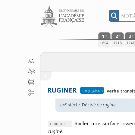
Aller au contenu
1
2
3
re
e
e
1694
1718
174
RUGINER
conjugaison
verbe transit
xiv
e
Étymologie
siècle. Dérivé de
rugine.
:
Racler une surface osseu
MARQUE
CHIRURGIE.
ruginé.
DE