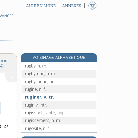
AIDE EN LIGNE
ANNEXES
AVANCÉE
e
rueller, v. tr.
[8
édition]
ruer, v. intr. et pron.
rueur, -euse, adj.
ruffian, n. m.
rufian, n. m.
VOISINAGE ALPHABÉTIQUE
ruflette, n. f.
tion
rugby, n. m.
4)
rugbyman, n. m.
rugbystique, adj.
rugine, n. f.
ruginer, v. tr.
rugir, v. intr.
rugissant, -ante, adj.
rugissement, n. m.
n os
rugosité, n. f.
rugueux, -euse, adj. et n.