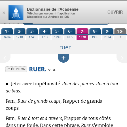
Aller au contenu
Dictionnaire de l’Académie
OUVRIR
×
Télécharger ou ouvrir l’application
Disponible sur Android et iOS
1
2
3
4
5
6
7
8
9
10
re
e
e
e
e
e
e
e
e
e
1694
1718
1740
1762
1798
1835
1878
1935
2024
E.C.
ruer
RUER.
e
v. a.
7
ÉDITION
■
Jeter avec impétuosité.
Ruer des pierres. Ruer à tour
de bras.
Fam.,
Ruer de grands coups,
Frapper de grands
coups.
Fam.,
Ruer à tort et à travers,
Frapper de tous côtés
dans une foule. Dans cette phrase,
Ruer
s’emploie