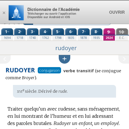
Aller au contenu
Dictionnaire de l’Académie
OUVRIR
×
Télécharger ou ouvrir l’application
Disponible sur Android et iOS
1
2
3
4
5
6
7
8
9
10
re
e
e
e
e
e
e
e
e
e
1694
1718
1740
1762
1798
1835
1878
1935
2024
E.C.
rudoyer
RUDOYER
Conjugaison
conjugaison
verbe transitif
(se conjugue
:
comme
Broyer
).
xvi
e
Étymologie
siècle. Dérivé de
rude.
:
Traiter quelqu’un avec rudesse, sans ménagement,
en lui montrant de l’humeur et en lui adressant
des paroles brutales.
Rudoyer un enfant, un employé.