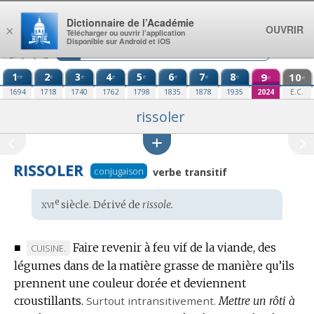
Aller au contenu
Dictionnaire de l’Académie
OUVRIR
×
Télécharger ou ouvrir l’application
Disponible sur Android et iOS
1
2
3
4
5
6
7
8
9
10
re
e
e
e
e
e
e
e
e
e
1694
1718
1740
1762
1798
1835
1878
1935
2024
E.C.
rissoler
RISSOLER
conjugaison
verbe transitif
xvi
e
Étymologie
siècle. Dérivé de
rissole.
:
■
Faire revenir à feu vif de la viande, des
MARQUE
CUISINE.
légumes dans de la matière grasse de manière qu’ils
DE
prennent une couleur dorée et deviennent
DOMAINE
croustillants.
:
Surtout
intransitivement.
Mettre un rôti à