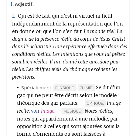
I.
Adjectif.
Qui est de fait, qui n’est ni virtuel ni fictif,
1.
indépendamment de la représentation que l’on
en donne ou que l’on s’en fait.
Le monde réel.
Le
dogme de la présence réelle du corps de Jésus-Christ
dans l’Eucharistie.
Une expérience effectuée dans des
conditions réelles.
Les intentions que vous lui prêtez
sont bien réelles.
Il m’a donné cette anecdote pour
réelle.
Les chiffres réels du chômage excèdent les
prévisions.
▪
Spécialement.
Se dit d’un
MARQUE
MARQUE
PHYSIQUE.
CHIMIE.
gaz qui ne peut être décrit selon le modèle
DE
DE
théorique des gaz parfaits.
DOMAINE
DOMAINE
–
Image
MARQUE
OPTIQUE.
:
:
réelle,
–
Notes réelles,
DE
voir
Image
.
MARQUE
MUSIQUE.
DOMAINE
notes qui appartiennent à une mélodie, par
DE
:
opposition à celles qui sont ajoutées sous la
DOMAINE
forme d’ornements ou sont laissées à
: