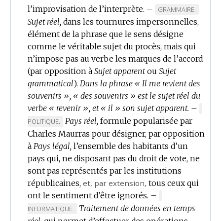
l’improvisation de l’interprète.
–
MARQUE
GRAMMAIRE.
Sujet réel,
dans les tournures impersonnelles,
DE
élément de la phrase que le sens désigne
DOMAINE
comme le véritable sujet du procès, mais qui
:
n’impose pas au verbe les marques de l’accord
(par opposition à
Sujet apparent
ou
Sujet
grammatical
).
Dans la phrase « Il me revient des
souvenirs », « des souvenirs » est le sujet réel du
verbe « revenir », et « il » son sujet apparent.
–
MARQ
Pays réel,
formule popularisée par
DE
POLITIQUE.
DOMA
Charles Maurras pour désigner, par opposition
:
à
Pays légal,
l’ensemble des habitants d’un
pays qui, ne disposant pas du droit de vote, ne
sont pas représentés par les institutions
républicaines,
et,
par extension
,
tous ceux qui
ont le sentiment d’être ignorés.
–
MARQUE
Traitement de données en temps
DE
INFORMATIQUE.
DOMAINE