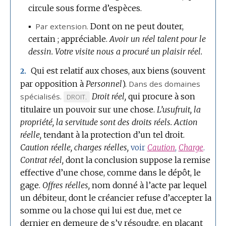
circule sous forme d’espèces.
▪
Par extension.
Dont on ne peut douter,
certain ; appréciable.
Avoir un réel talent pour le
dessin.
Votre visite nous a procuré un plaisir réel.
Qui est relatif aux choses, aux biens (souvent
2.
par opposition à
Personnel
).
Dans des domaines
spécialisés.
Droit réel,
qui procure à son
MARQUE
DROIT.
titulaire un pouvoir sur une chose.
DE
L’usufruit, la
propriété, la servitude sont des droits réels.
DOMAINE
Action
réelle,
tendant à la protection d’un tel droit.
:
Caution réelle, charges réelles,
voir
Caution
,
Charge
.
Contrat réel,
dont la conclusion suppose la remise
effective d’une chose, comme dans le dépôt, le
gage.
Offres réelles,
nom donné à l’acte par lequel
un débiteur, dont le créancier refuse d’accepter la
somme ou la chose qui lui est due, met ce
dernier en demeure de s’y résoudre, en plaçant