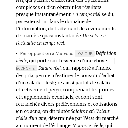
réel,
qui permet d’effectuer des opérations
:
complexes et d’en obtenir les résultats
presque instantanément.
En temps réel
se dit,
par extension, dans le domaine de
l’information, du traitement des évènements
de manière quasi instantanée.
Un suivi de
l’actualité en temps réel.
▪
Par opposition à
Nominal.
Définition
MARQUE
LOGIQUE.
réelle,
qui porte sur l’essence d’une chose.
DE
–
MARQU
DOMAINE
Salaire réel,
qui, rapporté à l’indice
DE
ÉCONOMIE.
:
DOMAI
des prix, permet d’estimer le pouvoir d’achat
:
d’un salarié ; désigne aussi parfois le salaire
effectivement perçu, comprenant les primes
et suppléments éventuels, et dont sont
retranchés divers prélèvements et cotisations
(en ce sens, on dit plutôt
Salaire net
).
Valeur
réelle d’un titre,
déterminée par l’état du marché
au moment de l’échange.
Monnaie réelle,
qui