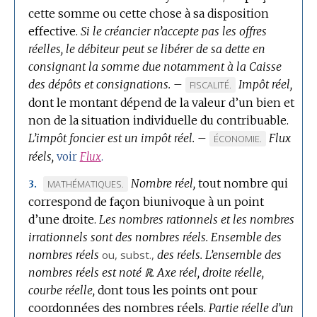
cette somme ou cette chose à sa disposition
effective.
Si le créancier n’accepte pas les offres
réelles, le débiteur peut se libérer de sa dette en
consignant la somme due notamment à la Caisse
des dépôts et consignations.
–
Impôt réel,
MARQUE
FISCALITÉ.
dont le montant dépend de la valeur d’un bien et
DE
non de la situation individuelle du contribuable.
DOMAINE
L’impôt foncier est un impôt réel.
:
–
Flux
MARQUE
ÉCONOMIE.
réels,
DE
voir
Flux
.
DOMAINE
Nombre réel,
tout nombre qui
MARQUE
MATHÉMATIQUES.
3.
:
correspond de façon biunivoque à un point
DE
d’une droite.
DOMAINE
Les nombres rationnels et les nombres
irrationnels sont des nombres réels.
:
Ensemble des
nombres réels
ou,
subst.
,
des réels.
L’ensemble des
nombres réels est noté ℝ.
Axe réel, droite réelle,
courbe réelle,
dont tous les points ont pour
coordonnées des nombres réels.
Partie réelle d’un