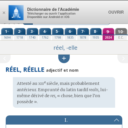
Aller au contenu
Dictionnaire de l’Académie
OUVRIR
×
Télécharger ou ouvrir l’application
Disponible sur Android et iOS
1
2
3
4
5
6
7
8
9
10
re
e
e
e
e
e
e
e
e
e
1694
1718
1740
1762
1798
1835
1878
1935
2024
E.C.
réel, -elle
RÉEL, RÉELLE
adjectif et nom
xiii
e
Étymologie
Attesté au
siècle, mais probablement
:
antérieur. Emprunté du
latin tardif
realis,
lui-
même dérivé de
res,
« chose, bien que l’on
possède ».
I.