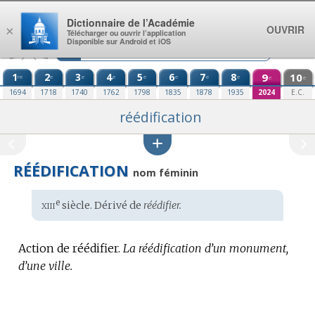
Aller au contenu
Dictionnaire de l’Académie
OUVRIR
×
Télécharger ou ouvrir l’application
Disponible sur Android et iOS
1
2
3
4
5
6
7
8
9
10
re
e
e
e
e
e
e
e
e
e
1694
1718
1740
1762
1798
1835
1878
1935
2024
E.C.
réédification
RÉÉDIFICATION
nom féminin
xiii
e
Étymologie
siècle. Dérivé de
réédifier.
:
Action de réédifier.
La réédification d’un monument,
d’une ville.