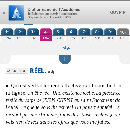
Aller au contenu
Dictionnaire de l’Académie
OUVRIR
×
Télécharger ou ouvrir l’application
Disponible sur Android et iOS
1
2
3
4
5
6
7
8
9
10
re
e
e
e
e
e
e
e
e
e
1694
1718
1740
1762
1798
1835
1878
1935
2024
E.C.
réel
RÉEL.
e
adj.
4
ÉDITION
■
Qui est véritablement, effectivement, sans fiction,
ni figure.
Un être réel. Une existence réelle. La présence
réelle du corps de JESUS-CHRIST au saint Sacrement de
l’Autel. Ce que je vous dis est réel. Un payement réel. Ce
ne sont pas des chimères, mais des choses réelles. Je ne
vois rien de réel dans les offres que vous me faites.