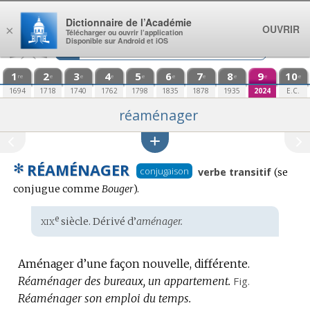
Aller au contenu
Dictionnaire de l’Académie
OUVRIR
×
Télécharger ou ouvrir l’application
Disponible sur Android et iOS
1
2
3
4
5
6
7
8
9
10
re
e
e
e
e
e
e
e
e
e
1694
1718
1740
1762
1798
1835
1878
1935
2024
E.C.
réaménager
✻
RÉAMÉNAGER
Conjug
conjugaison
verbe transitif
(se
:
conjugue comme
Bouger
).
xix
e
Étymologie
siècle. Dérivé d’
aménager.
:
Aménager d’une façon nouvelle, différente.
Réaménager des bureaux, un appartement.
Fig.
Réaménager son emploi du temps.