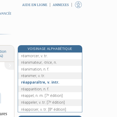
AIDE EN LIGNE
ANNEXES
AVANCÉE
réalisme, n. m.
réaliste, adj.
réalité, n. f.
realpolitik, n. f.
réaménagement, n. m.
VOISINAGE ALPHABÉTIQUE
réaménager, v. tr.
tion
réamorcer, v. tr.
4)
réanimateur, -trice, n.
réanimation, n. f.
réanimer, v. tr.
réapparaître, v. intr.
réapparition, n. f.
e
réappel, n. m.
[7
édition]
e
réappeler, v. tr.
[7
édition]
e
réapposer, v. tr.
[8
édition]
ures
e
réapposition, n. f.
[8
édition]