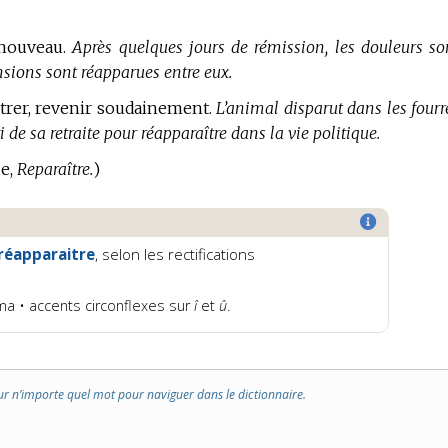
nouveau.
Après quelques jours de rémission, les douleurs so
nsions sont réapparues entre eux.
rer, revenir soudainement.
L’animal disparut dans les fourr
rti de sa retraite pour réapparaître dans la vie politique.
ue,
Reparaître.
)
réapparaitre
, selon les rectifications
éma • accents circonflexes sur
î
et
û
.
ur n’importe quel mot pour naviguer dans le dictionnaire.