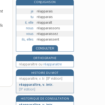
CONJUGAISON
réapprendre, v. tr.
nt
je
réapparais
réapprovisionnement, n. m.
tu
réapparais
réapprovisionner, v. tr.
il, elle
réapparaît
réargenter, v. tr.
és
nous
réapparaissons
vous
réapparaissez
ils, elles
réapparaissent
CONSULTER
ORTHOGRAPHE
réapparaître
ou
réapparaitre
HISTOIRE DU MOT
e
réapparaître, v. tr.
[8
édition]
réapparaître, v. intr.
e
[9
édition]
HISTORIQUE DE CONSULTATION
réapparaître, v. intr.