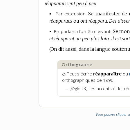
réapparaissent peu à peu.
▪
Par extension.
Se manifester de 
réapparues
ou
ont réapparu.
Des disse
▪
En parlant d’un être vivant.
Se mont
et réapparut un peu plus loin.
Il est so
(On dit aussi, dans la langue souten
Orthographe
◇ Peut s'écrire
réapparaître
ou
orthographiques de 1990.
[règle §3] Les accents et le tr
Vous pouvez cliquer s