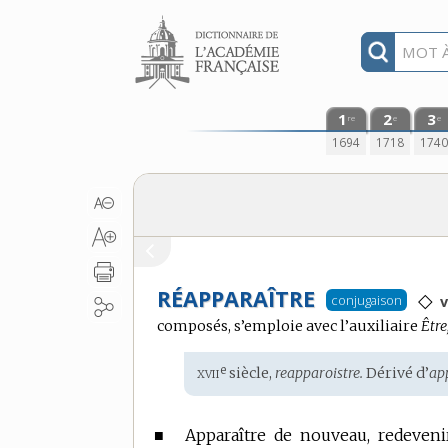
Aller au contenu
1
2
3
re
e
e
1694
1718
174
RÉAPPARAÎTRE
◇
conjugaison
v
composés, s’emploie avec l’auxiliaire
Être
xvii
e
Étymologie
siècle,
reapparoistre.
Dérivé d’
ap
:
■
Apparaître de nouveau, redevenir