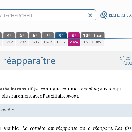
RECHERCHE 
4
5
6
7
8
9
10
e
édition
e
e
e
e
e
e
0
1762
1798
1835
1878
1935
2024
EN COURS
réapparaître
e
9
édi
(202
Conjugaison
erbe intransitif
(se conjugue comme
Connaître
; aux temps
:
,
plus rarement avec l’auxiliaire
Avoir
).
paraître.
 visible.
La comète est réapparue
ou
a réapparu.
Les fiss