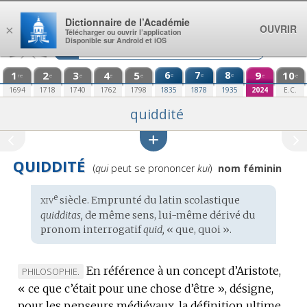
Aller au contenu
Dictionnaire de l’Académie
OUVRIR
×
Télécharger ou ouvrir l’application
Disponible sur Android et iOS
1
2
3
4
5
6
7
8
9
10
e
e
e
re
e
e
e
e
e
e
1694
1718
1740
1762
1798
1835
1878
1935
2024
E.C.
quiddité
QUIDDITÉ
Prononciation
(
qui
peut se prononcer
kui
)
nom féminin
:
xiv
e
Étymologie
siècle. Emprunté du
latin scolastique
:
quidditas,
de même sens, lui-même dérivé du
pronom interrogatif
quid,
« que, quoi ».
En référence à un concept d’Aristote,
MARQUE
PHILOSOPHIE.
« ce que c’était pour une chose d’être », désigne,
DE
pour les penseurs médiévaux, la définition ultime
DOMAINE