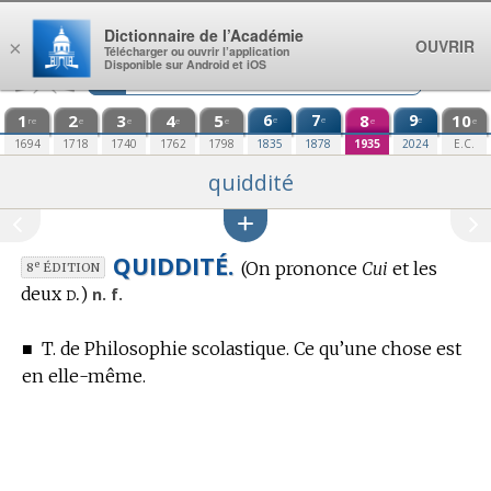
Aller au contenu
Dictionnaire de l’Académie
OUVRIR
×
Télécharger ou ouvrir l’application
Disponible sur Android et iOS
1
2
3
4
5
6
7
8
9
10
e
e
e
re
e
e
e
e
e
e
1694
1718
1740
1762
1798
1835
1878
1935
2024
E.C.
quiddité
QUIDDITÉ.
(On prononce
Cui
et les
e
8
ÉDITION
d.
deux
)
n. f.
■
T. de Philosophie scolastique.
Ce qu’une chose est
en elle-même.