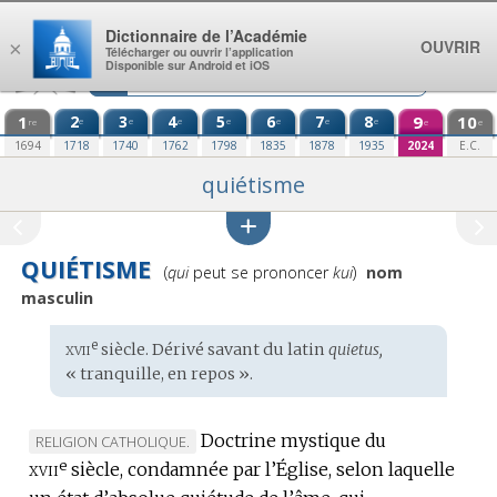
Aller au contenu
Dictionnaire de l’Académie
OUVRIR
×
Télécharger ou ouvrir l’application
Disponible sur Android et iOS
1
2
3
4
5
6
7
8
9
10
e
e
e
e
e
e
e
re
e
e
1694
1718
1740
1762
1798
1835
1878
1935
2024
E.C.
quiétisme
QUIÉTISME
Prononciation
(
qui
peut se prononcer
kui
)
nom
:
masculin
xvii
e
Étymologie
siècle. Dérivé savant du
latin
quietus,
:
« tranquille, en repos ».
Doctrine mystique du
MARQUE
RELIGION CATHOLIQUE.
e
xvii
DE
siècle, condamnée par l’Église, selon laquelle
DOMAINE