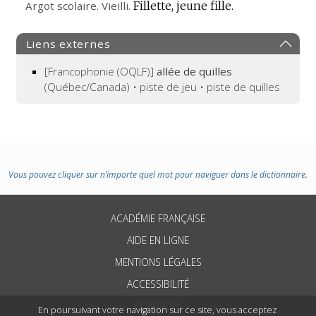
Argot scolaire. Vieilli.
Fillette, jeune fille.
Liens externes
[Francophonie (OQLF)]
allée de quilles
(Québec/Canada) • piste de jeu • piste de quilles
Vous pouvez cliquer sur n’importe quel mot pour naviguer dans le dictionnaire.
ACADÉMIE FRANÇAISE
AIDE EN LIGNE
MENTIONS LÉGALES
ACCESSIBILITÉ
CONTACTS
En poursuivant votre navigation sur ce site, vous acceptez