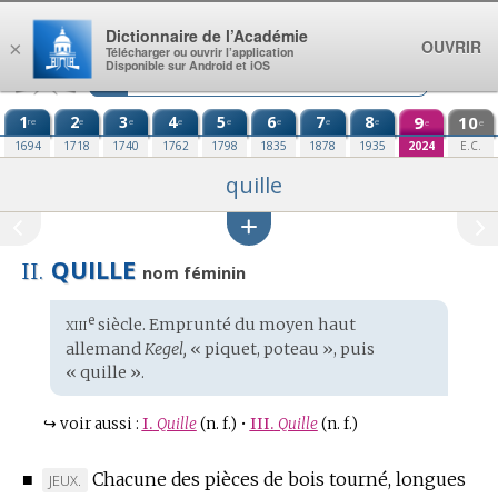
Aller au contenu
Dictionnaire de l’Académie
OUVRIR
×
Télécharger ou ouvrir l’application
Disponible sur Android et iOS
1
2
3
4
5
6
7
8
9
10
re
e
e
e
e
e
e
e
e
e
1694
1718
1740
1762
1798
1835
1878
1935
2024
E.C.
quille
QUILLE
II.
nom féminin
xiii
e
Étymologie
siècle. Emprunté du
moyen haut
:
allemand
Kegel,
« piquet, poteau », puis
« quille ».
↪
voir aussi :
I.
Quille
(n. f.)
•
III.
Quille
(n. f.)
■
Chacune des pièces de bois tourné, longues
MARQUE
JEUX.