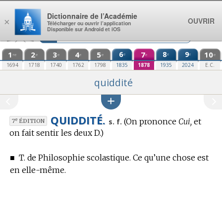
Aller au contenu
Dictionnaire de l’Académie
OUVRIR
×
Télécharger ou ouvrir l’application
Disponible sur Android et iOS
1
2
3
4
5
6
7
8
9
10
e
e
e
re
e
e
e
e
e
e
1694
1718
1740
1762
1798
1835
1878
1935
2024
E.C.
quiddité
QUIDDITÉ.
(On prononce
Cui,
et
e
s. f.
7
ÉDITION
on fait sentir les deux D.)
■
T. de Philosophie scolastique.
Ce qu’une chose est
en elle-même.